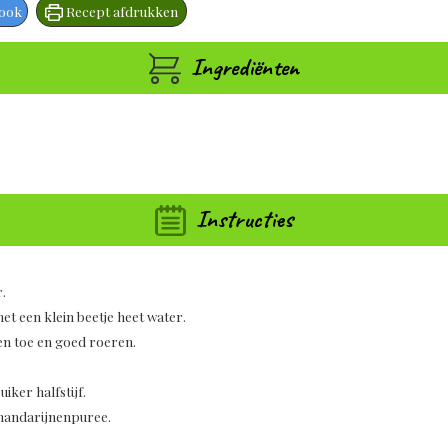
book
Recept afdrukken
Ingrediënten
Instructies
.
et een klein beetje heet water.
nen toe en goed roeren.
.
iker halfstijf.
 mandarijnenpuree.