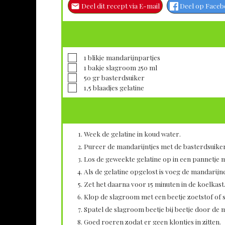
Deel dit recept via E-mail
Deel op Face
▢
1
blikje
mandarijnpartjes
▢
1
bakje
slagroom 250 ml
▢
50
gr
basterdsuiker
▢
1,5
blaadjes
gelatine
Week de gelatine in koud water.
Pureer de mandarijntjes met de basterdsuiker
Los de geweekte gelatine op in een pannetje m
Als de gelatine opgelost is voeg de mandarij
Zet het daarna voor 15 minuten in de koelkast
Klop de slagroom met een beetje zoetstof of su
Spatel de slagroom beetje bij beetje door de
Goed roeren zodat er geen klontjes in zitten.