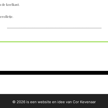
n de koelkast.
rolletje.
--------------------------------------------------------------------------------------------------
© 2026 is een website en idee van Cor Kevenaar