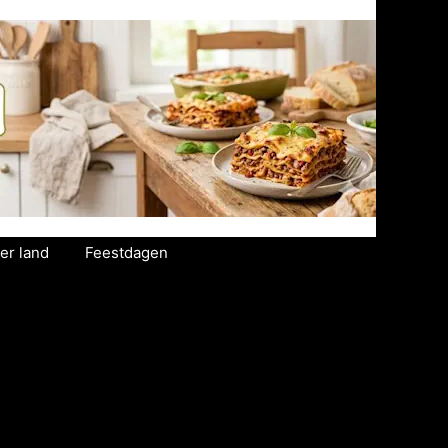
er land
Feestdagen