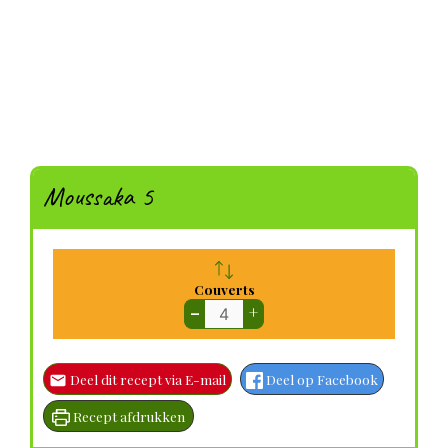
Moussaka 5
Couverts
–
+
Deel dit recept via E-mail
Deel op Facebook
Recept afdrukken