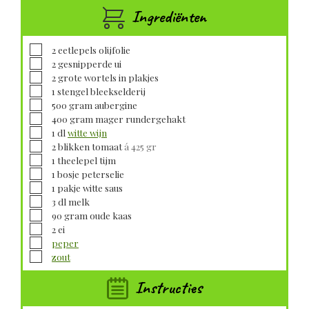
Ingrediënten
▢
2
eetlepels
olijfolie
▢
2
gesnipperde
ui
▢
2
grote
wortels in plakjes
▢
1
stengel
bleekselderij
▢
500
gram
aubergine
▢
400
gram
mager rundergehakt
▢
1
dl
witte wijn
▢
2
blikken
tomaat
á 425 gr
▢
1
theelepel
tijm
▢
1
bosje
peterselie
▢
1
pakje
witte saus
▢
3
dl
melk
▢
90
gram
oude kaas
▢
2
ei
▢
peper
▢
zout
Instructies