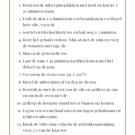
Bestrooi de aubergineplakken met zout en laat ze ±
30 minuten staan.
Fruit de uien ± 5 minuten in een braadpan in 1 eetlepel
hete olie, voeg de
wortel en bleekselderij toe en bak nog ± 3 minuten.
Roer het gehakt erdoor, blus af met de wijn en voeg
de tomaten met sap, de
tijm en de peterselie toe.
Laat de saus ± 45 minuten zachtjes koken met het
deksel op de pan.
Verwarm de oven voor op ± 200°C.
Spoel de aubergines af en dep ze droog.
Bestrijk ze met de rest van de olie en grilleer ze om
en om in de oven met de
grill op de hoogste stand tot er blazen op komen.
Leg in een ovenschaal om en om lagen gehaktsaus en
schijven aubergine.
Maak de witte saus volgens de gebruiksaanwijzing,
voeg 2/3 van de kaas toe