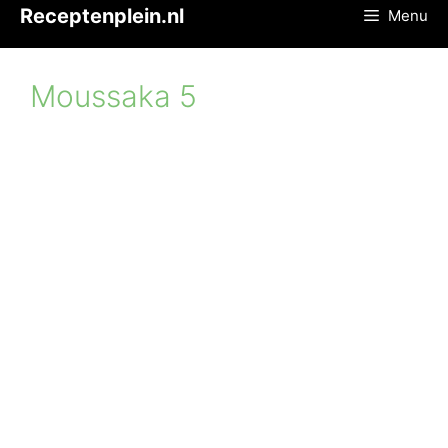
Ga
Receptenplein.nl
Menu
naar
de
inhoud
Moussaka 5