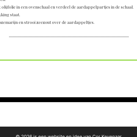
 olijfolie in een ovenschaal en verdeel de aardappelpartjes in de schaal.
king staat.
rozemarijn en strooi zeezout over de aardappeltjes.
--------------------------------------------------------------------------------------------------
© 2026 is een website en idee van Cor Kevenaar