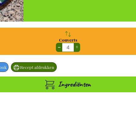
Couverts
–
+
book
Recept afdrukken
Ingrediënten