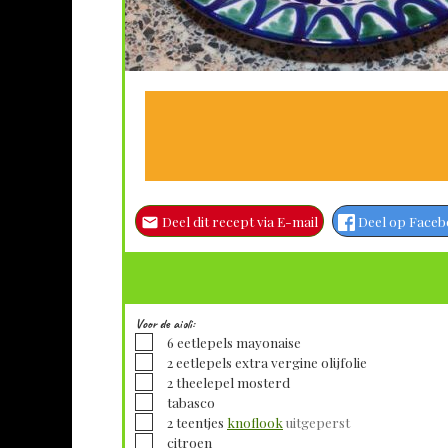
Deel dit recept via E-mail
Deel op Face
Voor de aioli:
▢
6
eetlepels
mayonaise
▢
2
eetlepels
extra vergine olijfolie
▢
2
theelepel
mosterd
▢
tabasco
▢
2
teentjes
knoflook
uitgeperst
▢
citroen