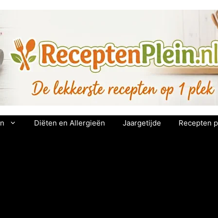
en
Diëten en Allergieën
Jaargetijde
Recepten p