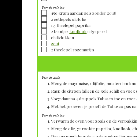
Voor de patatas:
▢
450
gram
aardappels
zonder zout!
▢
2
eetlepels
olijfolie
▢
1,5
theelepel
paprika
▢
2
teentjes
knoflook
uitgeperst
▢
chilivlokken
▢
zout
▢
2
theelepel
rozemarijn
Voor de aioli:
Meng de mayonaise, olijfolie, mosterd en kno
Rasp de citroen (alleen de gele schil) en voeg 
Voeg daarna 4 druppels Tabasco toe en roer 
Met het proeven: je proeft de Tobasco pas na 
Voor de patatas:
Verwarm de oven voor zoals op de verpakking
Meng de olie, gerookte paprika, knoflook, ch
Daarna goed door de aardappelpartjes meng