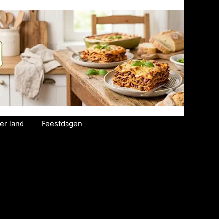
er land
Feestdagen