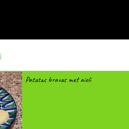
i
Patatas bravas met aioli