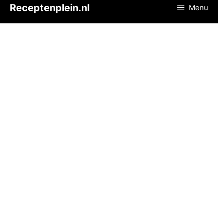
Ga
Receptenplein.nl
Menu
naar
de
inhoud