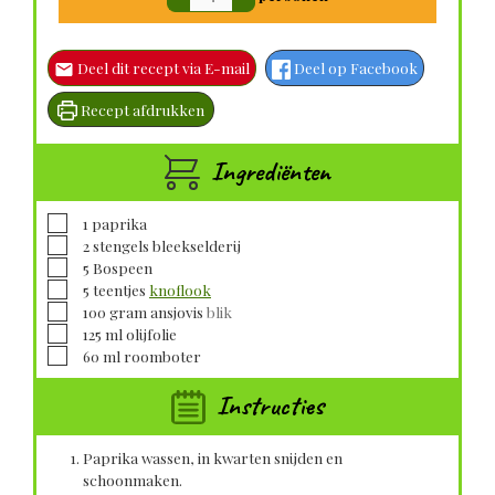
Deel dit recept via E-mail
Deel op Facebook
Recept afdrukken
Ingrediënten
▢
1
paprika
▢
2
stengels
bleekselderij
▢
5
Bospeen
▢
5
teentjes
knoflook
▢
100
gram
ansjovis
blik
▢
125
ml
olijfolie
▢
60
ml
roomboter
Instructies
Paprika wassen, in kwarten snijden en
schoonmaken.