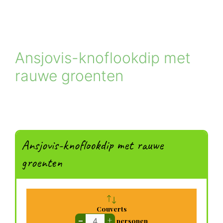
Ansjovis-knoflookdip met
rauwe groenten
Ansjovis-knoflookdip met rauwe
groenten
Couverts
–
+
personen