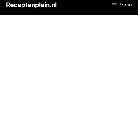
Ga
Receptenplein.nl
Menu
naar
de
inhoud