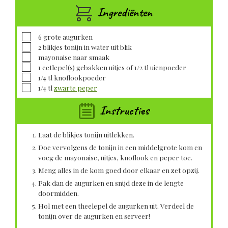
Ingrediënten
▢
6
grote
augurken
▢
2
blikjes
tonijn in water uit blik
▢
mayonaise naar smaak
▢
1
eetlepel(s)
gebakken uitjes of 1/2 tl uienpoeder
▢
1/4
tl
knoflookpoeder
▢
1/4
tl
zwarte peper
Instructies
Laat de blikjes tonijn uitlekken.
Doe vervolgens de tonijn in een middelgrote kom en
voeg de mayonaise, uitjes, knoflook en peper toe.
Meng alles in de kom goed door elkaar en zet opzij.
Pak dan de augurken en snijd deze in de lengte
doormidden.
Hol met een theelepel de augurken uit. Verdeel de
tonijn over de augurken en serveer!