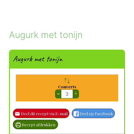
Augurk met tonijn
Augurk met tonijn
Couverts
–
+
Deel dit recept via E-mail
Deel op Facebook
Recept afdrukken