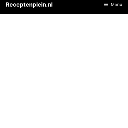
Ga
Receptenplein.nl
Menu
naar
de
inhoud