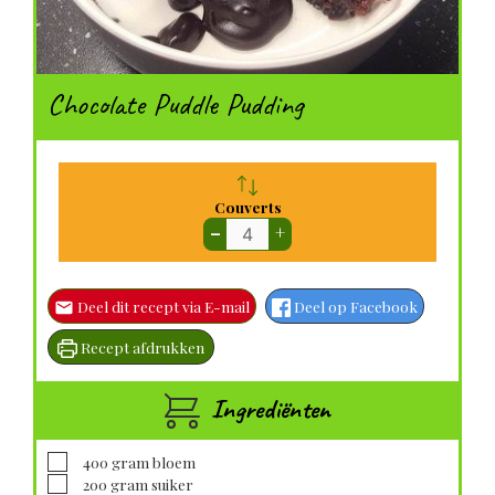
Chocolate Puddle Pudding
Couverts
–
+
Deel dit recept via E-mail
Deel op Facebook
Recept afdrukken
Ingrediënten
▢
400
gram
bloem
▢
200
gram
suiker