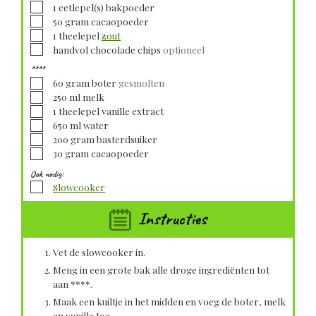
▢
1
eetlepel(s)
bakpoeder
▢
50
gram
cacaopoeder
▢
1
theelepel
zout
▢
handvol chocolade chips
optioneel
****
▢
60
gram
boter
gesmolten
▢
250
ml
melk
▢
1
theelepel
vanille extract
▢
650
ml
water
▢
200
gram
basterdsuiker
▢
30
gram
cacaopoeder
Ook nodig:
▢
Slowcooker
Instructies
Vet de slowcooker in.
Meng in een grote bak alle droge ingrediënten tot
aan ****.
Maak een kuiltje in het midden en voeg de boter, melk
en vanille toe.