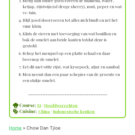
Meng dan onder goed roeren de maïzena, water,
ketjap, rijstwijn (of droge sherry), zout, peper en wat
ve-tsin.
Blijf goed doorroeren tot alles zich bindt en zet het
vuur klein.
Kluts de eieren met toevoeging van wat bouillon en
bak de omelet aan beide kanten totdat deze is
gestold.
Schep het mengsel op een platte schaal en daar
bovenop de omelet.
Eet dit met witte rijst, wat kroepoek, atjar en sambal.
Men neemt dan een paar schepjes van de groente en
een stukje omelet.
————————————————————————————————–
Course;
Ei
/
Hoofdgerechten
Cuisine;
China
/
Indonesische keuken
Home
»
Chow Dan Tjioe