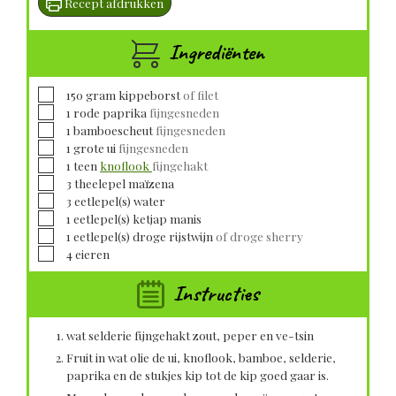
Recept afdrukken
Ingrediënten
▢
150
gram
kippeborst
of filet
▢
1
rode paprika
fijngesneden
▢
1
bamboescheut
fijngesneden
▢
1
grote
ui
fijngesneden
▢
1
teen
knoflook
fijngehakt
▢
3
theelepel
maïzena
▢
3
eetlepel(s)
water
▢
1
eetlepel(s)
ketjap manis
▢
1
eetlepel(s)
droge rijstwijn
of droge sherry
▢
4
eieren
Instructies
wat selderie fijngehakt zout, peper en ve-tsin
Fruit in wat olie de ui, knoflook, bamboe, selderie,
paprika en de stukjes kip tot de kip goed gaar is.