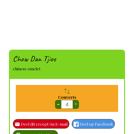
Chow Dan Tjioe
chinese omelet
Couverts
–
+
Deel dit recept via E-mail
Deel op Facebook