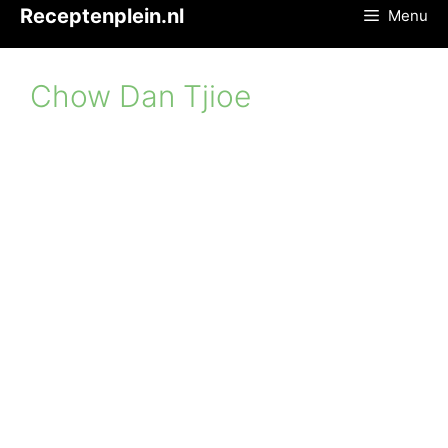
Ga
Receptenplein.nl
Menu
naar
de
inhoud
Chow Dan Tjioe