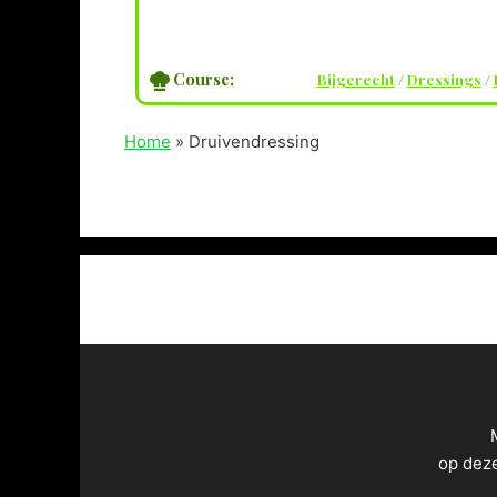
Course;
Bijgerecht
/
Dressings
/
Home
»
Druivendressing
op dez