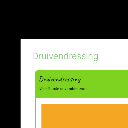
Druivendressing
Druivendressing
AllerHande november 2001