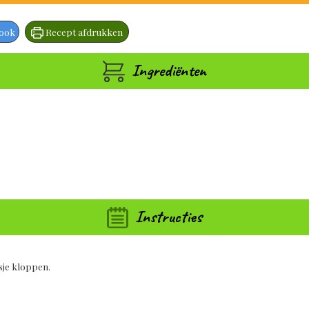
book
Recept afdrukken
Ingrediënten
Instructies
usje kloppen.