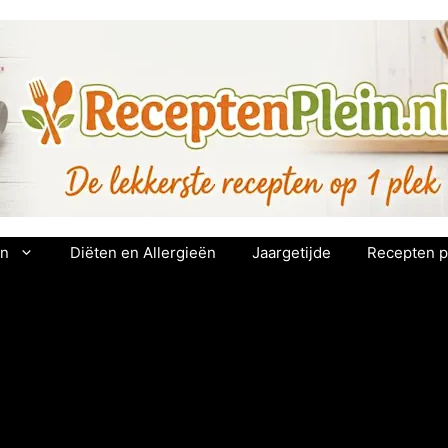
en
Diëten en Allergieën
Jaargetijde
Recepten p