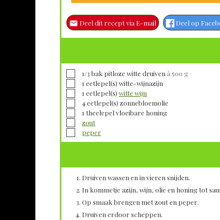
Deel dit recept via E-mail
Deel op Face
▢
1/3
bak pitloze witte druiven
à 500 g
▢
1
eetlepel(s)
witte-wijnazijn
▢
1
eetlepel(s)
witte wijn
▢
4
eetlepel(s)
zonnebloemolie
▢
1
theelepel
vloeibare honing
▢
zout
▢
peper
Druiven wassen en in vieren snijden.
In kommetje azijn, wijn, olie en honing tot sa
Op smaak brengen met zout en peper.
Druiven erdoor scheppen.