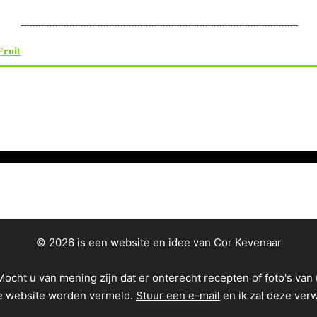
--------------------------------------------------------------------------------------------------
Fruit
© 2026 is een website en idee van Cor Kevenaar
Mocht u van mening zijn dat er onterecht recepten of foto's van 
e website worden vermeld.
Stuur een e-mail
en ik zal deze ver