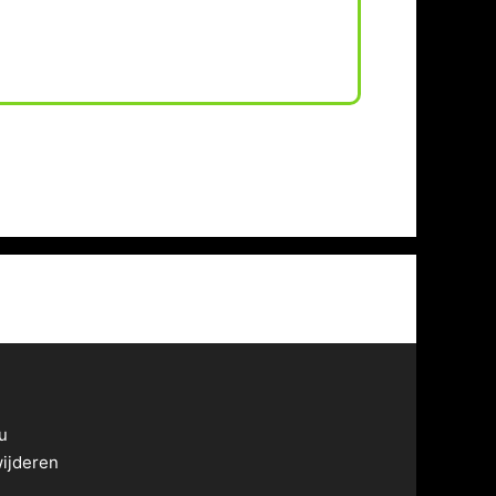
u
wijderen