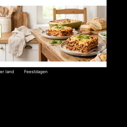
er land
Feestdagen