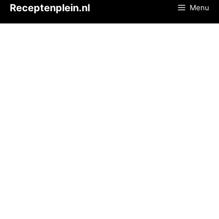
Ga
Receptenplein.nl
Menu
naar
de
inhoud