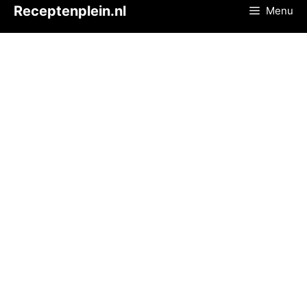
Ga
Receptenplein.nl
Menu
naar
de
inhoud