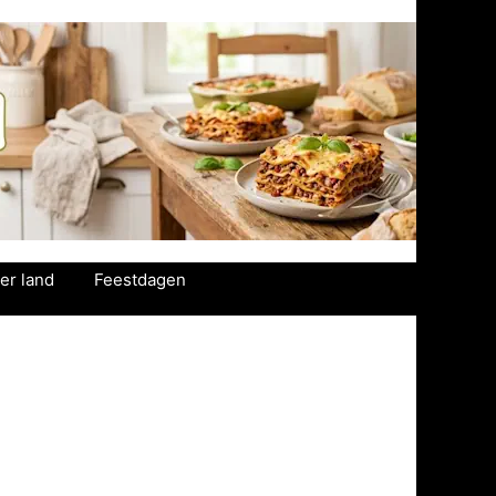
er land
Feestdagen