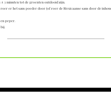
± 3 minuten tot de groenten ontdooid zijn.
 roer er het saus poeder door (of roer de Mexicaanse saus door de inhou
 en peper.
bij.
--------------------------------------------------------------------------------------------------