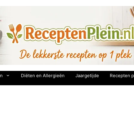
en
Diëten en Allergieën
Jaargetijde
Recepten p