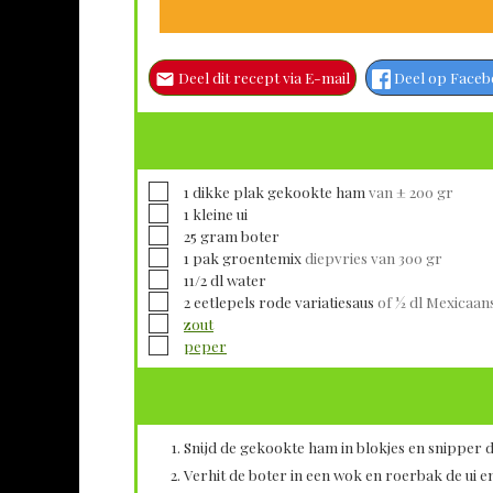
Deel dit recept via E-mail
Deel op Face
▢
1
dikke plak
gekookte ham
van ± 200 gr
▢
1
kleine
ui
▢
25
gram
boter
▢
1
pak
groentemix
diepvries van 300 gr
▢
11/2
dl
water
▢
2
eetlepels
rode variatiesaus
of ½ dl Mexicaans
▢
zout
▢
peper
Snijd de gekookte ham in blokjes en snipper de
Verhit de boter in een wok en roerbak de ui e