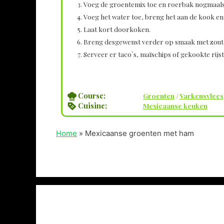
Voeg de groentemix toe en roerbak nogmaals 
Voeg het water toe, breng het aan de kook en
Laat kort doorkoken.
Breng desgewenst verder op smaak met zout
Serveer er taco`s, maïschips of gekookte rijst 
Course;
Groenten
/
Varkensvlees
Cuisine;
Mexicaanse keuken
Home
»
Mexicaanse groenten met ham