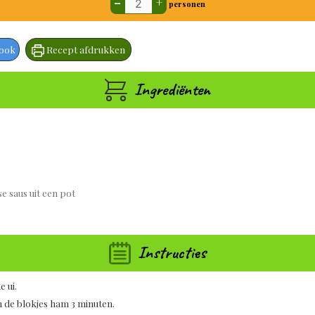
–
+
personen
book
Recept afdrukken
Ingrediënten
e saus uit een pot
Instructies
 ui.
n de blokjes ham 3 minuten.