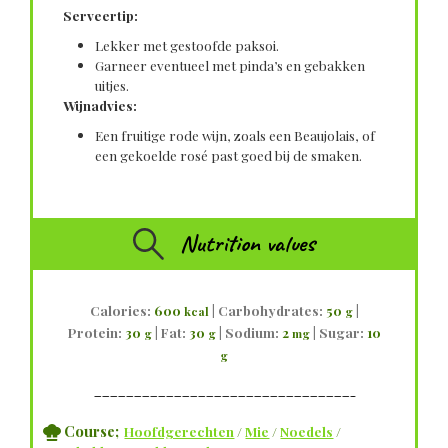
Serveertip:
Lekker met gestoofde paksoi.
Garneer eventueel met pinda’s en gebakken
uitjes.
Wijnadvies:
Een fruitige rode wijn, zoals een Beaujolais, of
een gekoelde rosé past goed bij de smaken.
Nutrition values
Calories:
600
|
Carbohydrates:
50
|
kcal
g
Protein:
30
|
Fat:
30
|
Sodium:
2
|
Sugar:
10
g
g
mg
g
————————————————————————————————–
Course;
Hoofdgerechten
/
Mie
/
Noedels
/