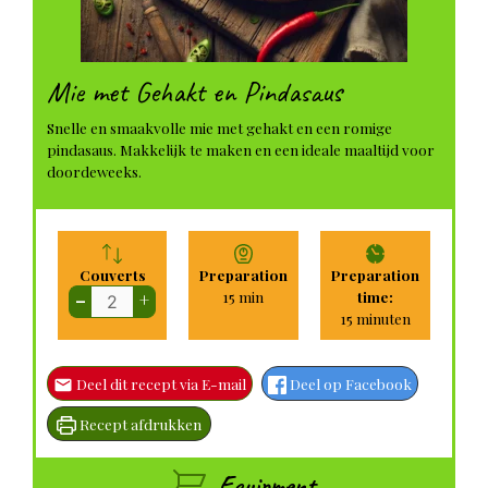
Mie met Gehakt en Pindasaus
Snelle en smaakvolle mie met gehakt en een romige
pindasaus. Makkelijk te maken en een ideale maaltijd voor
doordeweeks.
Couverts
Preparation
Preparation
minuten
15
min
time:
–
+
minuten
15
minuten
Deel dit recept via E-mail
Deel op Facebook
Recept afdrukken
Equipment