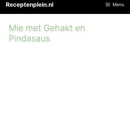
Ga
Receptenplein.nl
Menu
naar
de
inhoud
Mie met Gehakt en
Pindasaus