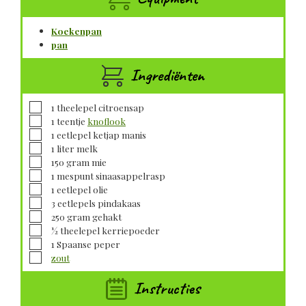
Koekenpan
pan
Ingrediënten
▢
1
theelepel
citroensap
▢
1
teentje
knoflook
▢
1
eetlepel
ketjap manis
▢
1
liter
melk
▢
150
gram
mie
▢
1
mespunt
sinaasappelrasp
▢
1
eetlepel
olie
▢
3
eetlepels
pindakaas
▢
250
gram
gehakt
▢
½
theelepel
kerriepoeder
▢
1
Spaanse peper
▢
zout
Instructies