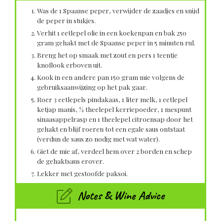
Was de 1 Spaanse peper, verwijder de zaadjes en snijd
de peper in stukjes.
Verhit 1 eetlepel olie in een koekenpan en bak 250
gram gehakt met de Spaanse peper in 5 minuten rul.
Breng het op smaak met zout en pers 1 teentje
knoflook erboven uit.
Kook in een andere pan 150 gram mie volgens de
gebruiksaanwijzing op het pak gaar.
Roer 3 eetlepels pindakaas, 1 liter melk, 1 eetlepel
ketjap manis, ½ theelepel kerriepoeder, 1 mespunt
sinaasappelrasp en 1 theelepel citroensap door het
gehakt en blijf roeren tot een egale saus ontstaat
(verdun de saus zo nodig met wat water).
Giet de mie af, verdeel hem over 2 borden en schep
de gehaktsaus erover.
Lekker met gestoofde paksoi.
Notes & Wine Advice