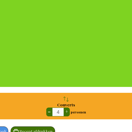
Couverts
–
+
personen
book
Recept afdrukken