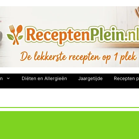
en
Diëten en Allergieën
Jaargetijde
Recepten p