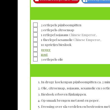
▢
2
eetlepels
pijnboompitten
▢
2
eetlepels
citroensap
▢
1
eetlepel
sojasaus
Chinese Emperor,
▢
1
theelepel
sesamolie
Chinese Emperor,
▢
10
sprietjes
bieslook
▢
peper
▢
zout
▢
3
eetlepels
olie
In droge koekenpan pijnboompitten ca. 2 min
Olie, citroensap, sojasaus, sesamolie en 1 eet
Bieslook erboven fijnknippen.
Op smaak brengen met zout en peper.
Dressing over sla verdelen en bestrooien met