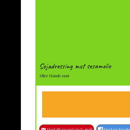
Sojadressing met sesamolie
Aller Hande 1996
Deel dit recept via E-mail
Deel op Face