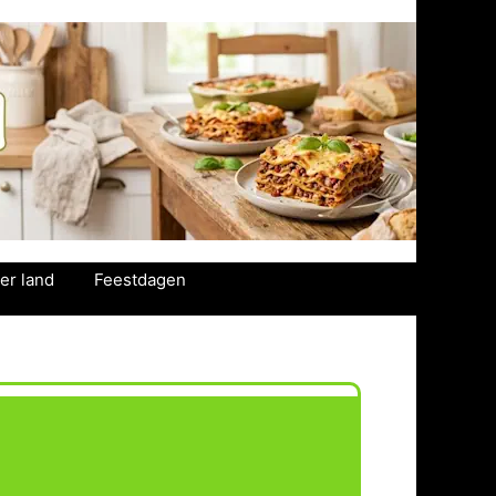
er land
Feestdagen