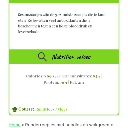
Sesamzaadjes zijn de gezondste zaadjes die je kunt
eten. Ze bevatten veel antioxidanten die je
beschermen tegen een hoge bloeddruk en
leverschade.
Nutrition values
Calories:
809
|
Carbohydrates:
85
|
kcal
g
Protein:
70
|
Fat:
21
g
g
------------------------------------------------------------------------------------------
--------
Course;
Rundvlees
/
Vlees
Home
»
Runderreepjes met noodles en wokgroente