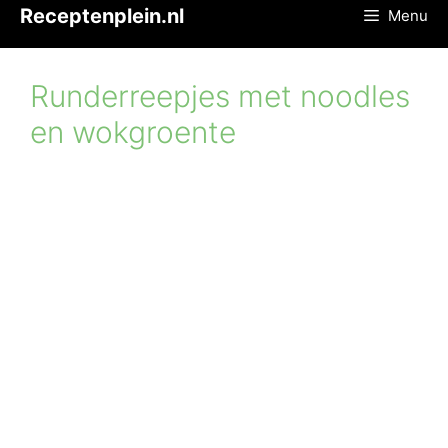
Ga
Receptenplein.nl
Menu
naar
de
inhoud
Runderreepjes met noodles
en wokgroente