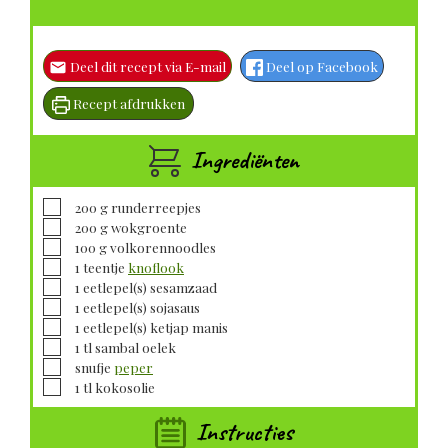
Deel dit recept via E-mail
Deel op Facebook
Recept afdrukken
Ingrediënten
▢
200
g
runderreepjes
▢
200
g
wokgroente
▢
100
g
volkorennoodles
▢
1
teentje
knoflook
▢
1
eetlepel(s)
sesamzaad
▢
1
eetlepel(s)
sojasaus
▢
1
eetlepel(s)
ketjap manis
▢
1
tl
sambal oelek
▢
snufje
peper
▢
1
tl
kokosolie
Instructies