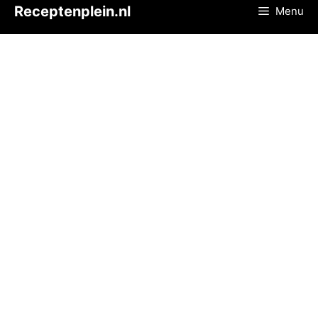
Ga
Receptenplein.nl
Menu
naar
de
inhoud