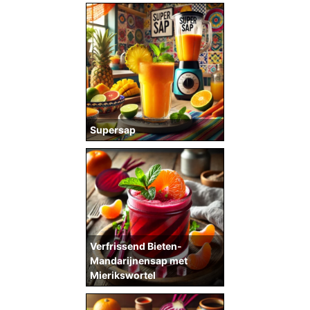
Supersap
Verfrissend Bieten-
Mandarijnensap met
Mierikswortel