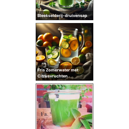
Bleekselderij-druivensap
Fris Zomerwater met
Citrusvruchten