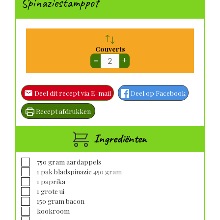
Spinaziestamppot
Couverts
–
+
Deel dit recept via E-mail
Deel op Facebook
Recept afdrukken
Ingrediënten
▢
750
gram
aardappels
▢
1
pak bladspinazie
450 gram
▢
1
paprika
▢
1
grote
ui
▢
150
gram
bacon
▢
kookroom
▢