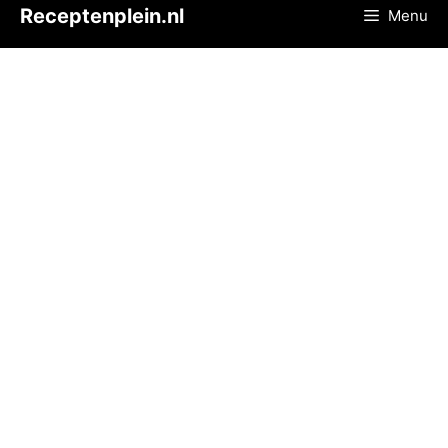
Ga
Receptenplein.nl
Menu
naar
de
inhoud