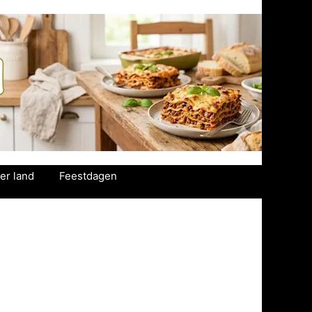
er land
Feestdagen