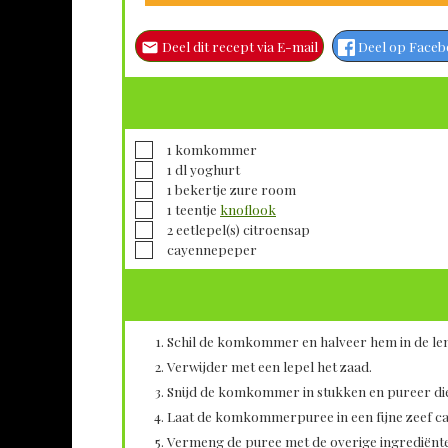
Deel dit recept via E-mail
Deel op Face
▢
1
komkommer
▢
1
dl
yoghurt
▢
1
bekertje zure room
▢
1
teentje
knoflook
▢
2
eetlepel(s)
citroensap
▢
cayennepeper
Schil de komkommer en halveer hem in de len
Verwijder met een lepel het zaad.
Snijd de komkommer in stukken en pureer die
Laat de komkommerpuree in een fijne zeef ca'
Vermeng de puree met de overige ingrediën