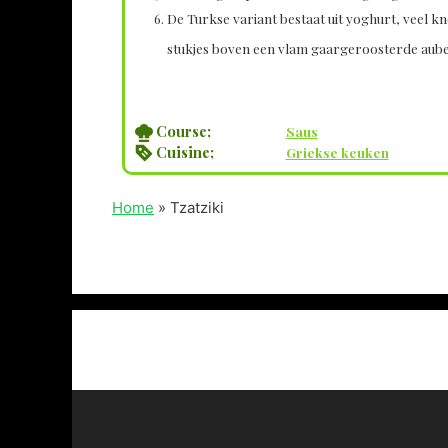
De Turkse variant bestaat uit yoghurt,
veel kn
stukjes boven een vlam gaargeroosterde aub
Course;
Saus
Cuisine;
Griekse keuken
Home
»
Tzatziki