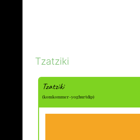
Tzatziki
Tzatziki
(komkommer-yoghurtdip)