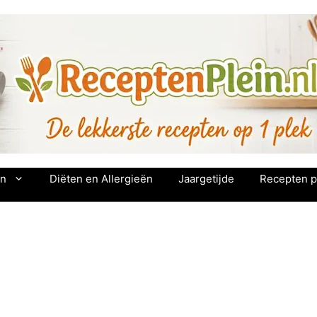
en
Diëten en Allergieën
Jaargetijde
Recepten p