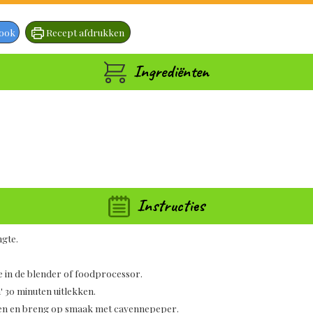
book
Recept afdrukken
Ingrediënten
Instructies
gte.
 in de blender of foodprocessor.
 30 minuten uitlekken.
ten en breng op smaak met cayennepeper.