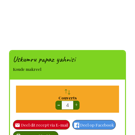
Uskumru papaz yahnisi
Koude makreel
Couverts
–
+
Deel dit recept via E-mail
Deel op Facebook