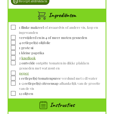
Recept afdrukken
Ingrediënten
▢
1
flinke makreel
of zwaardvis of andere vis, kop en
ingewanden
▢
verwijderd en in 4 of meer moten gesneden
▢
4
eetlepel(s)
olijfolie
▢
1
grote
ui
▢
1
kleine
paprika
▢
2
knoflook
▢
2
ontvelde
ontpitte tomaten in dikke plakken
gesneden met wat zout en
▢
peper
▢
1
eetlepel(s)
tomatenpuree
verdund met 1 dl water
▢
1-2
eetlepel(s)
citroensap
afhankelijk van de grootte
van de vis
▢
12
olijven
Instructies