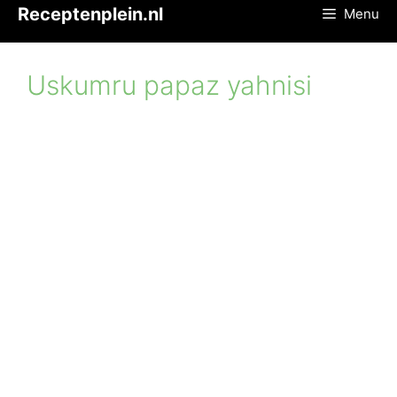
Ga
Receptenplein.nl
Menu
naar
de
inhoud
Uskumru papaz yahnisi