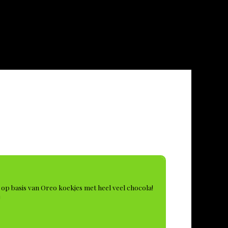
rt op basis van Oreo koekjes met heel veel chocola!
!