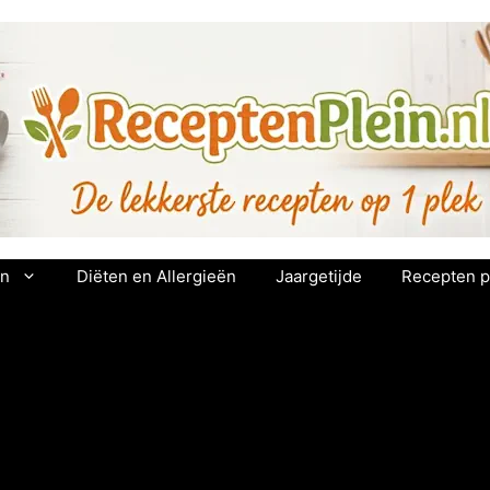
en
Diëten en Allergieën
Jaargetijde
Recepten p