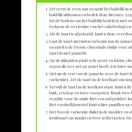
Zet eerst de oven aan en spuit het bakblik i
bakblik uitkomen en bedek deze hiermee. Leg 
tot de bodem van het bakblik bedekt is met on
(volgens de werkwijze van het cakebeslag) en l
Als de taart is afgekoeld, kunt u deze overd
Laat de taart nu rusten en begin aan de gana
en smelt u de Droste chocolade stukje voor s
taart in met ganache.
Op de zijkanten plakt u de grote en kleine ch
repen die u er net op gezet heeft, iets later 
Giet nu de rest van de ganache over de taart
varkentjes. Zet de taart in de koelkast om no
Terwijl de taart in de koelkast staat, kunt u 
buik, een kop en twee voorpoten. Maak twee ba
ovaaltje voor de snuit. Met een satéprikker k
Met voedselkleurstof kunt u hier pupillen op 
Het tweede varkentje duikt in de modder en st
krulstaart op maakt en twee achterpoten. Het