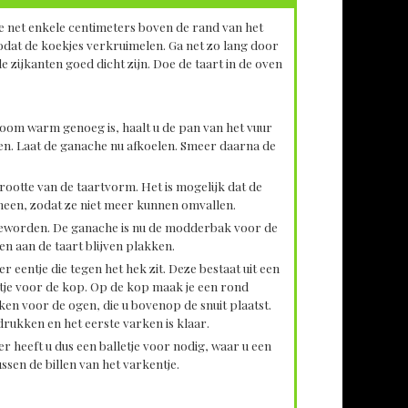
e net enkele centimeters boven de rand van het
odat de koekjes verkruimelen. Ga net zo lang door
zijkanten goed dicht zijn. Doe de taart in de oven
room warm genoeg is, haalt u de pan van het vuur
ten. Laat de ganache nu afkoelen. Smeer daarna de
grootte van de taartvorm. Het is mogelijk dat de
 omheen, zodat ze niet meer kunnen omvallen.
s geworden. De ganache is nu de modderbak voor de
en aan de taart blijven plakken.
 eentje die tegen het hek zit. Deze bestaat uit een
ntje voor de kop. Op de kop maak je een rond
ken voor de ogen, die u bovenop de snuit plaatst.
drukken en het eerste varken is klaar.
 heeft u dus een balletje voor nodig, waar u een
sen de billen van het varkentje.