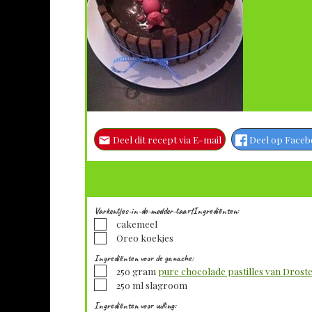
Deel dit recept via E-mail
Deel op Face
Varkentjes-in-de-modder-taartIngrediënten:
▢
cakemeel
▢
Oreo koekjes
Ingrediënten voor de ganache:
▢
250
gram
pure chocolade pastilles van Drost
▢
250
ml
slagroom
Ingrediënten voor vulling: