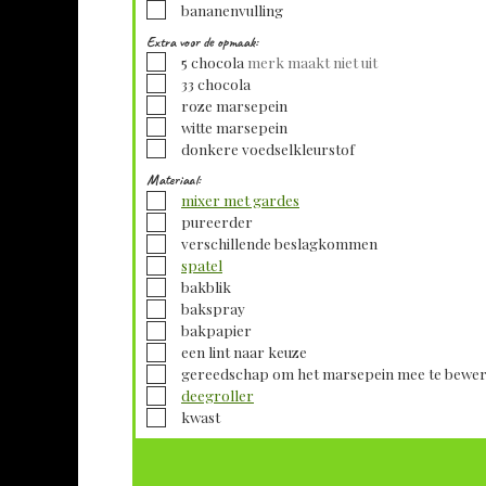
▢
bananenvulling
Extra voor de opmaak:
▢
5
chocola
merk maakt niet uit
▢
33
chocola
▢
roze marsepein
▢
witte marsepein
▢
donkere voedselkleurstof
Materiaal:
▢
mixer met gardes
▢
pureerder
▢
verschillende beslagkommen
▢
spatel
▢
bakblik
▢
bakspray
▢
bakpapier
▢
een lint naar keuze
▢
gereedschap om het marsepein mee te bewe
▢
deegroller
▢
kwast