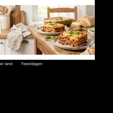
er land
Feestdagen