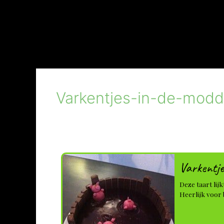
Varkentjes-in-de-modd
Varkentj
Deze taart lij
Heerlijk voor 