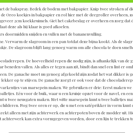
n met de bakspray. Bedek de bodem met bakpapier. Knip twee stroken af di
de Oreo koekjes in bakpapier en rol hier met de deegroller overheen, z
geveer 2cm koekkruimels. Giet het cakebeslag er overheen en zorg dat de 
aat deze als hij klaar is goed afkoelen.
wars doormidden snijden en vullen met de bananenvulling.
che. Verwarm de slagroom in een pan totdat deze bijna kookt. Als de slag
tukje. De slagroom blijft lang genoeg warm om alle chocola te doen smel
ocoladerepen. De hoeveelheid repen die nodig zijn, is afhankelijk van de 
naar beneden vallen. Als alles er tegen aan zit, bindt dan snel een lint er
 heen. De ganache moet nu genoeg afgekoeld zijn zodat het wat dikker i
g lekker op te stijven. De ganache zorgt er ook voor dat de chocoladerep
de varkentjes van marsepein maken. We gebruiken er drie: Eerst maken we er
lletjes. Eén voor de buik, waar u een kruisje opzet voor de navel, en ee
unt u twee neusgaten maken. Met witte marsepein kunt u twee balletjes ma
schilderen. Nog twee oren er op, die u met een satéprikker in vorm kunt 
eekt alleen met zijn achterwerk en achterpoten boven de modder uit. Hier
 achterwerk kan extra vormgegeven worden, door een lijn te trekken tus
--------------------------------------------------------------------------------------------------