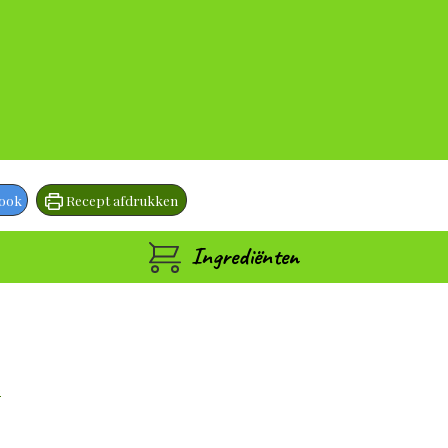
book
Recept afdrukken
Ingrediënten
e