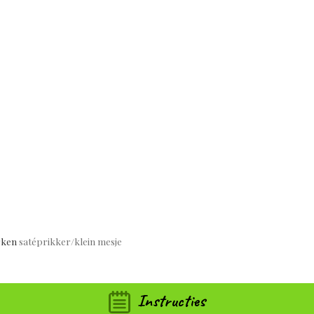
rken
satéprikker/klein mesje
Instructies