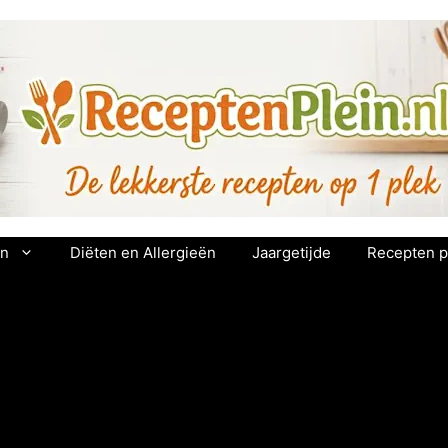
en
Diëten en Allergieën
Jaargetijde
Recepten p