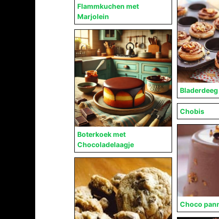
Flammkuchen met
Marjolein
Bladerdeeg 
Chobis
Boterkoek met
Chocoladelaagje
Choco pann