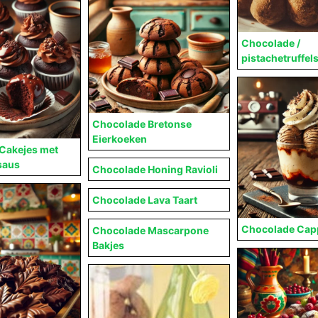
Chocolade /
pistachetruffel
Chocolade Bretonse
Eierkoeken
Cakejes met
saus
Chocolade Honing Ravioli
Chocolade Lava Taart
Chocolade Capp
Chocolade Mascarpone
Bakjes