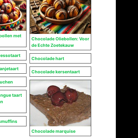
bollen met
Chocolade Oliebollen: Voor
de Echte Zoetekauw
essotaart
Chocolade hart
anjetaart
Chocolade kersentaart
kuchen
ngue taart
en
smuffins
Chocolade marquise