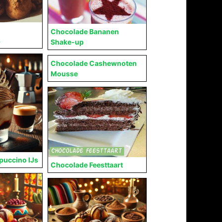
Chocolade Bananen
s
Shake-up
Chocolade Cashewnoten
Mousse
uccino IJs
Chocolade Feesttaart