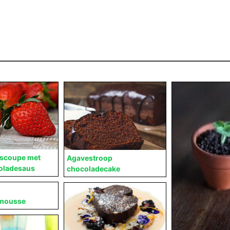
jscoupe met
Agavestroop
oladesaus
chocoladecake
mousse