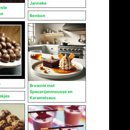
Janneke
oste
se
Bonbon
s
Brownie met
Specerijenmousse en
ekjes
Karamelsaus