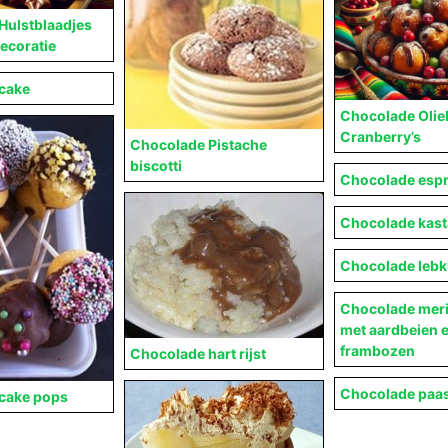
Hulstblaadjes
ecoratie
cake
Chocolade Olie
Cranberry’s
Chocolade Pistache
biscotti
Chocolade espr
Chocolade kast
Chocolade leb
Chocolade meri
met aardbeien 
frambozen
Chocolade hart rijst
Chocolade paa
cake pops