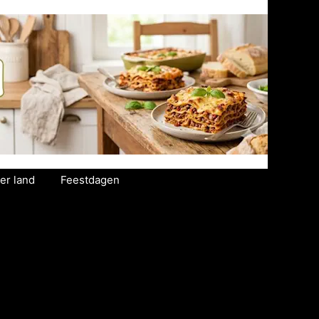
er land
Feestdagen