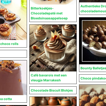
Authentieke Dr
Bitterkoekjes-
chocolademou
Chocoladepaté met
Bloedsinaasappelsoep
choco rolls
Bounty Balletje
Café bavarois met een
Choco pindako
vleugje Marrakesh
Chocolade Biscuit Blokjes
a cotta