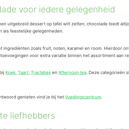
ade voor iedere gelegenheid
t een uitgebreid dessert op tafel wilt zetten, chocolade biedt al
 als feestelijke gelegenheden.
 ingrediënten zoals fruit, noten, karamel en room. Hierdoor o
toevoegingen voor extra variatie binnen het assortiment aan r
bij
Koek
,
Taart
,
Tractaties
en
Afternoon tea
. Deze categorieën sl
twoord genieten vind je bij het
Voedingscentrum
.
te liefhebbers