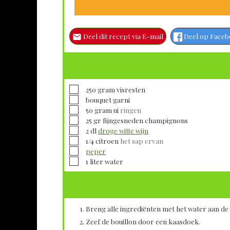
Deel dit recept via E-mail
Deel op Face
▢
250
gram
visresten
▢
bouquet garni
▢
50
gram
ui
ringen
▢
25
gr fijngesneden
champignons
▢
2
dl
droge witte wijn
▢
1/4
citroen
het sap ervan
▢
peper
▢
1
liter
water
Breng alle ingrediënten met het water aan de 
Zeef de bouillon door een kaasdoek.