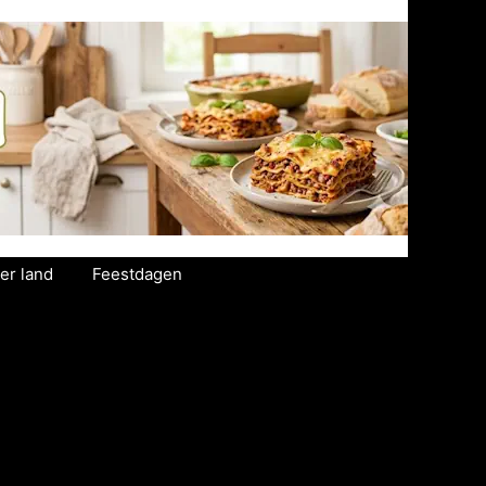
er land
Feestdagen