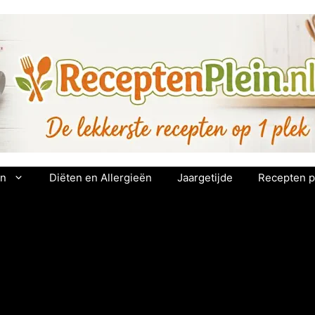
en
Diëten en Allergieën
Jaargetijde
Recepten p