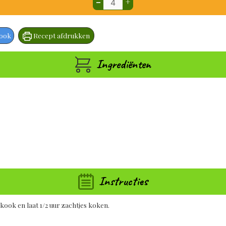
–
+
book
Recept afdrukken
Ingrediënten
Instructies
kook en laat 1/2 uur zachtjes koken.