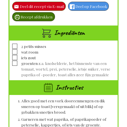
Deel dit recept via E-mail
Deel op Facebook
Recept afdrukken
Ingrediënten
▢
2
petits suisses
▢
wat
room
▢
iets zout
▢
groenten
z.a. knolselderie, het binnenste van een
tomaat, wortel, prei, peterselie, ietsje suiker, verse
paprika of -poeder, toast alles zeer fijn gemaakte
Instructies
Alles goed met een vork dooreenmengen en dik
smeren op toast [versgemaakt of uit blik] of op
gebakken sneetjes brood.
Garneren met wat paprika, of paprikapoeder of
peterselie, kappertjes, of iets van de groente.