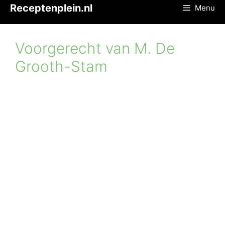
Ga
Receptenplein.nl
Menu
naar
de
inhoud
Voorgerecht van M. De
Grooth-Stam