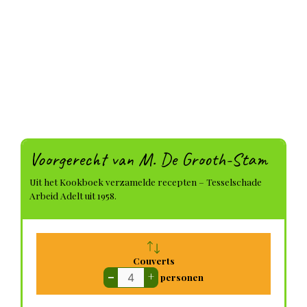
Voorgerecht van M. De Grooth-Stam
Uit het Kookboek verzamelde recepten – Tesselschade
Arbeid Adelt uit 1958.
Couverts
–
+
personen