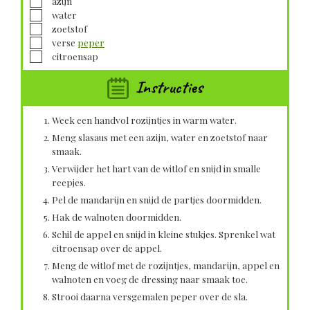
azijn
▢
water
▢
zoetstof
▢
verse
peper
▢
citroensap
Instructies
Week een handvol rozijntjes in warm water.
Meng slasaus met een azijn, water en zoetstof naar
smaak.
Verwijder het hart van de witlof en snijd in smalle
reepjes.
Pel de mandarijn en snijd de partjes doormidden.
Hak de walnoten doormidden.
Schil de appel en snijd in kleine stukjes. Sprenkel wat
citroensap over de appel.
Meng de witlof met de rozijntjes, mandarijn, appel en
walnoten en voeg de dressing naar smaak toe.
Strooi daarna versgemalen peper over de sla.