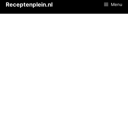
Ga
Receptenplein.nl
Menu
naar
de
inhoud