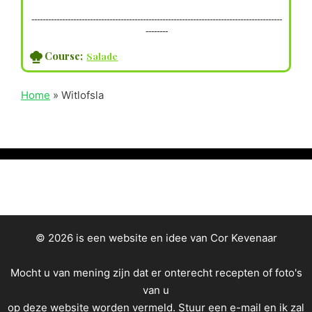
------------------------------------------------------------------------------------------
--------
Course;
Salade
Home
»
Witlofsla
© 2026 is een website en idee van Cor Kevenaar
Mocht u van mening zijn dat er onterecht recepten of foto's
van u
op deze website worden vermeld.
Stuur een e-mail
en ik zal