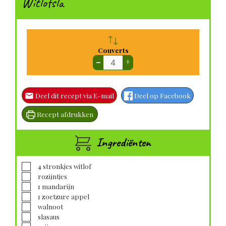
Witlofsla
Couverts
–
+
Deel dit recept via E-mail
Deel op Facebook
Recept afdrukken
Ingrediënten
▢
4
stronkjes
witlof
▢
rozijntjes
▢
1
mandarijn
▢
1
zoetzure appel
▢
walnoot
▢
slasaus
▢