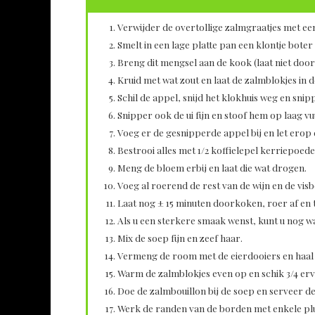
Verwijder de overtollige zalmgraatjes met een 
Smelt in een lage platte pan een klontje boter e
Breng dit mengsel aan de kook (laat niet doo
Kruid met wat zout en laat de zalmblokjes in d
Schil de appel, snijd het klokhuis weg en snip
Snipper ook de ui fijn en stoof hem op laag vu
Voeg er de gesnipperde appel bij en let erop 
Bestrooi alles met 1/2 koffielepel kerriepoede
Meng de bloem erbij en laat die wat drogen.
Voeg al roerend de rest van de wijn en de visb
Laat nog ± 15 minuten doorkoken, roer af en 
Als u een sterkere smaak wenst, kunt u nog 
Mix de soep fijn en zeef haar.
Vermeng de room met de eierdooiers en haal d
Warm de zalmblokjes even op en schik 3/4 erv
Doe de zalmbouillon bij de soep en serveer d
Werk de randen van de borden met enkele pluk