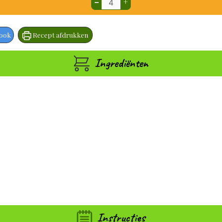
–
+
book
Recept afdrukken
Ingrediënten
Instructies