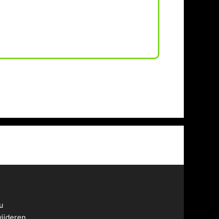
u
wijderen