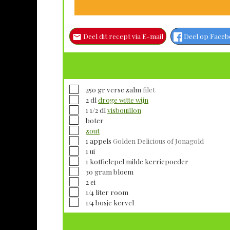
Deel dit recept via E-mail
Deel op Face
▢
250
gr verse
zalm
filet
▢
2
dl
droge witte wijn
▢
1 1/2
dl
visbouillon
▢
boter
▢
zout
▢
1
appels
Golden Delicious of Jonagold
▢
1
ui
▢
1
koffielepel milde
kerriepoeder
▢
30
gram
bloem
▢
2
ei
▢
1/4
liter
room
▢
1/4
bosje
kervel