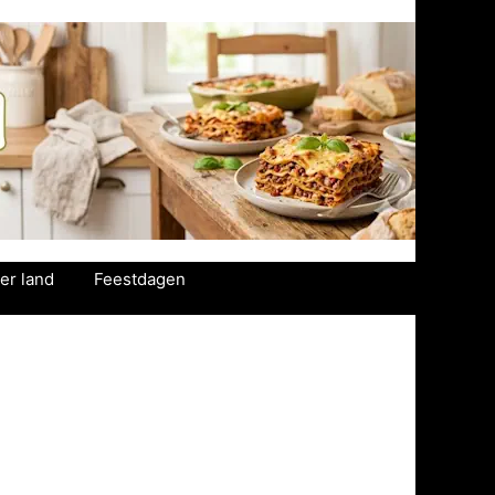
er land
Feestdagen