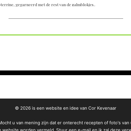
pterrine, gegarneerd met de rest van de zalmblokjes..
--------------------------------------------------------------------------------------------------
© 2026 is een website en idee van Cor Kevenaar
Mocht u van mening zijn dat er onterecht recepten of foto's van 
e website worden vermeld.
Stuur een e-mail
en ik zal deze ver