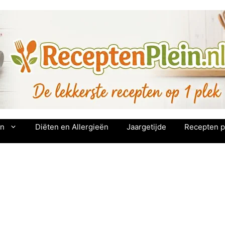
en
Diëten en Allergieën
Jaargetijde
Recepten p