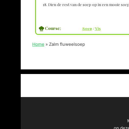
Dien de rest van de soep op in een mooie soe
Course;
Soep
/
Vis
Home
»
Zalm fluweelsoep
op dez