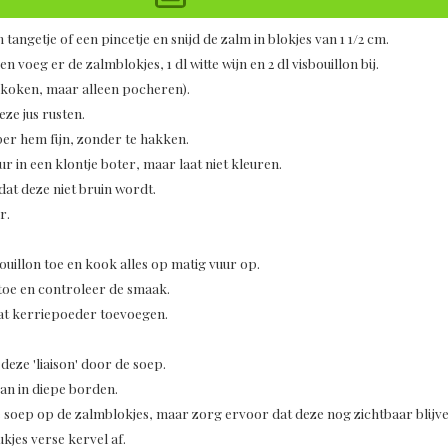
tangetje of een pincetje en snijd de zalm in blokjes van 1 1/2 cm.
n voeg er de zalmblokjes, 1 dl witte wijn en 2 dl visbouillon bij.
rkoken, maar alleen pocheren).
eze jus rusten.
per hem fijn, zonder te hakken.
ur in een klontje boter, maar laat niet kleuren.
dat deze niet bruin wordt.
r.
ouillon toe en kook alles op matig vuur op.
toe en controleer de smaak.
wat kerriepoeder toevoegen.
eze 'liaison' door de soep.
an in diepe borden.
e soep op de zalmblokjes, maar zorg ervoor dat deze nog zichtbaar blijve
jes verse kervel af.