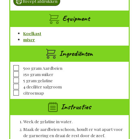
Recept afdrukken
Equipment
Koelkast
mixer
Ingrediënten
▢
500
gram
Aardbeien
▢
150
gram
suiker
▢
5
gram
gelatine
▢
4
deciliter
salgroom
▢
citroensap
Instructies
Week de gelatine in water.
Maak de aardbeien schoon, houdt er wat apart voor
de garnering en draai de rest door de zeef.