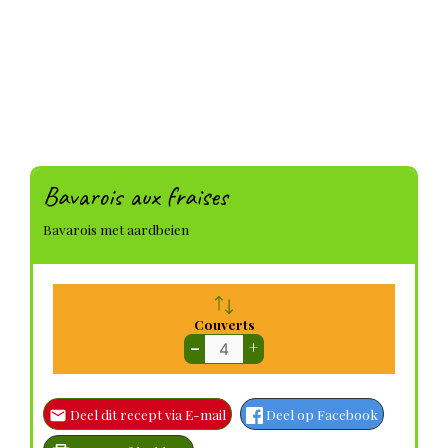
Bavarois aux fraises
Bavarois met aardbeien
Couverts
–
+
Deel dit recept via E-mail
Deel op Facebook