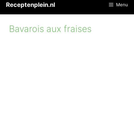
Ga
Receptenplein.nl
Menu
naar
de
inhoud
Bavarois aux fraises