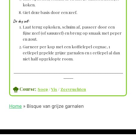
koken.
Giet deze basis door een zeef.
De dag zelf:
Laat terug opkoken, schuim af, passeer door een
fijne zeef (of sauszeef) en breng op smaak met peper
en zout.
Garneer per kop met een koffielepel cognac, 1
eetlepel gepelde grijze garnalen en 1 eetlepel al dan
niet half opgeklopte room.
------------------------------------------------------------------------------------------
--------
Course;
Soep
/
Vis
/
Zeevruchten
Home
»
Bisque van grijze garnalen