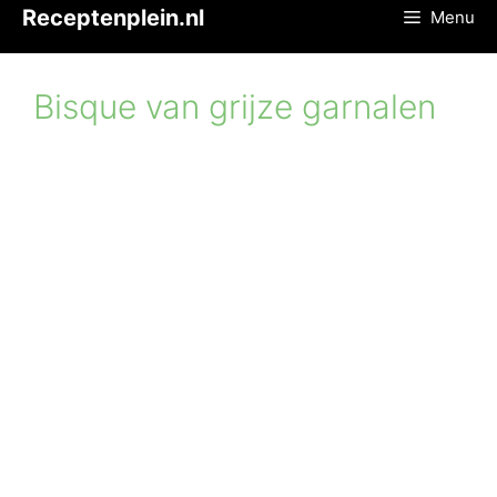
Ga
Receptenplein.nl
Menu
naar
de
inhoud
Bisque van grijze garnalen