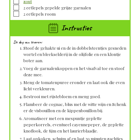
▢
zout
▢
2
eetlepels gepelde grijze
garnalen
▢
2
eetlepels
room
Instructies
De dag van tevoren:
Stoof de gehakte ui en de in dobbelsteentjes gesneden
wortel en bleekselderij in de olijfolie en een klontje
boter aan.
Voeg de garnalenkoppen en het visafval toe en stoof
deze mee.
Meng de tomatenpuree eronder en laat ook die even
licht verkleuren.
Bestrooi met rijstebloem en meng goed.
Flambeer de cognac, blus met de witte wijn en Schenk
er de visbouillon en de kippenbouillon bij.
Aromatiseer met een mespuntje geplette
peperkorrels, eventueel cayennepeper, de geplette
knoflook, de tijm en het laurierblaadje.
Laat opkoken, schuim af en laat 20 minuten zachtjes