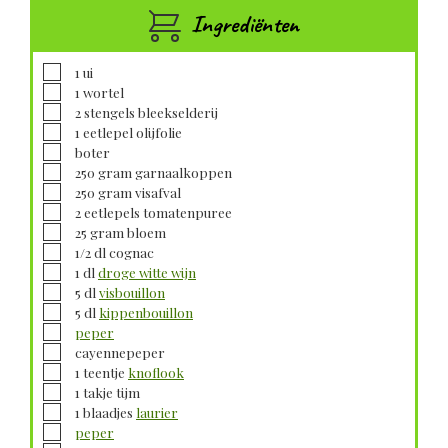
Ingrediënten
▢
1
ui
▢
1
wortel
▢
2
stengels
bleekselderij
▢
1
eetlepel
olijfolie
▢
boter
▢
250
gram
garnaalkoppen
▢
250
gram
visafval
▢
2
eetlepels
tomatenpuree
▢
25
gram
bloem
▢
1/2
dl
cognac
▢
1
dl
droge witte wijn
▢
5
dl
visbouillon
▢
5
dl
kippenbouillon
▢
peper
▢
cayennepeper
▢
1
teentje
knoflook
▢
1
takje
tijm
▢
1
blaadjes
laurier
▢
peper