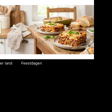
er land
Feestdagen