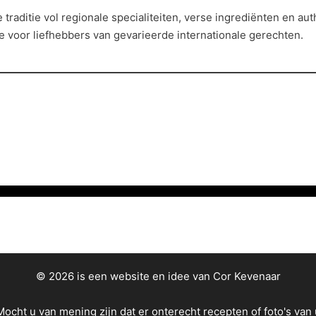
e traditie vol regionale specialiteiten, verse ingrediënten en
 voor liefhebbers van gevarieerde internationale gerechten.
© 2026 is een website en idee van Cor Kevenaar
Mocht u van mening zijn dat er onterecht recepten of foto's van 