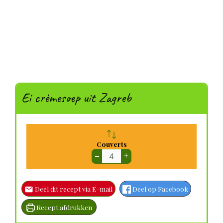
Ei crèmesoep uit Zagreb
Couverts
–
+
Deel dit recept via E-mail
Deel op Facebook
Recept afdrukken