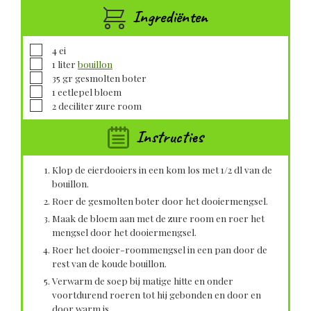
Ingrediënten
▢
4
ei
▢
1
liter
bouillon
▢
35
gr gesmolten
boter
▢
1
eetlepel
bloem
▢
2
deciliter
zure room
Instructies
Klop de eierdooiers in een kom los met 1/2 dl van de
bouillon.
Roer de gesmolten boter door het dooiermengsel.
Maak de bloem aan met de zure room en roer het
mengsel door het dooiermengsel.
Roer het dooier-roommengsel in een pan door de
rest van de koude bouillon.
Verwarm de soep bij matige hitte en onder
voortdurend roeren tot hij gebonden en door en
door warm is.