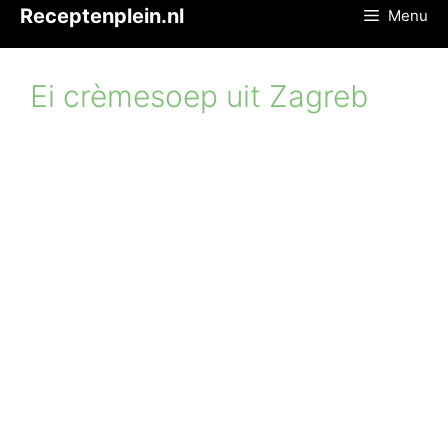
Ga
Receptenplein.nl
Menu
naar
de
inhoud
Ei crèmesoep uit Zagreb