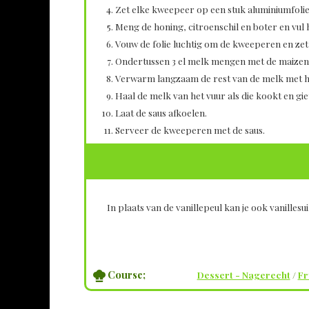
Zet elke kweepeer op een stuk aluminiumfolie
Meng de honing, citroenschil en boter en vu
Vouw de folie luchtig om de kweeperen en zet z
Ondertussen 3 el melk mengen met de maizena,
Verwarm langzaam de rest van de melk met he
Haal de melk van het vuur als die kookt en g
Laat de saus afkoelen.
Serveer de kweeperen met de saus.
In plaats van de vanillepeul kan je ook vanilles
Course;
Dessert - Nagerecht
/
Fr