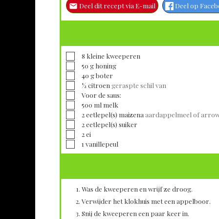
Deel dit recept via E-mail
Deel op Face
▢
8
kleine
kweeperen
▢
50
g
honing
▢
40
g
boter
▢
½
citroen
geraspte schil van
▢
Voor de saus:
▢
500
ml
melk
▢
2
eetlepel(s)
maizena
aardappelmeel of arro
▢
2
eetlepel(s)
suiker
▢
2
ei
▢
1
vanillepeul
Was de kweeperen en wrijf ze droog.
Verwijder het klokhuis met een appelboor.
Snij de kweeperen een paar keer in.