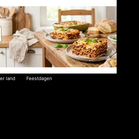
er land
Feestdagen