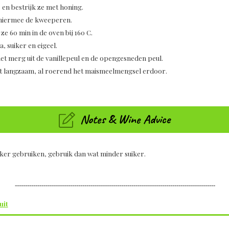
 en bestrijk ze met honing.
l hiermee de kweeperen.
e 60 min in de oven bij 160 C.
 suiker en eigeel.
t merg uit de vanillepeul en de opengesneden peul.
iet langzaam, al roerend het maismeelmengsel erdoor.
Notes & Wine Advice
uiker gebruiken, gebruik dan wat minder suiker.
--------------------------------------------------------------------------------------------------
uit