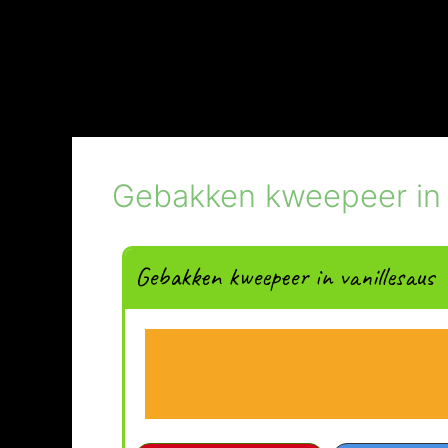
Gebakken kweepeer in 
Gebakken kweepeer in vanillesaus