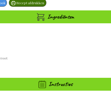
book
Recept afdrukken
Ingrediënten
wroot
Instructies