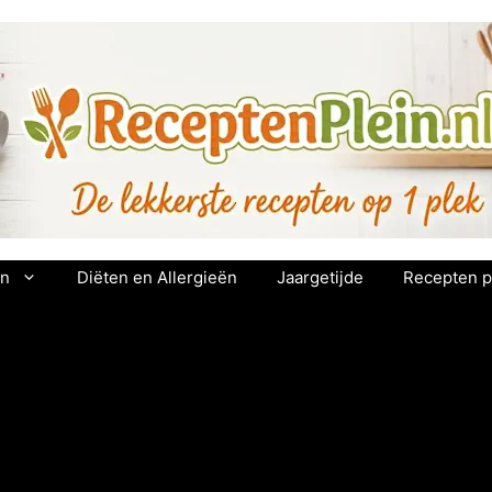
en
Diëten en Allergieën
Jaargetijde
Recepten p