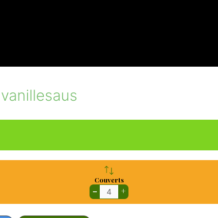
vanillesaus
Couverts
–
+