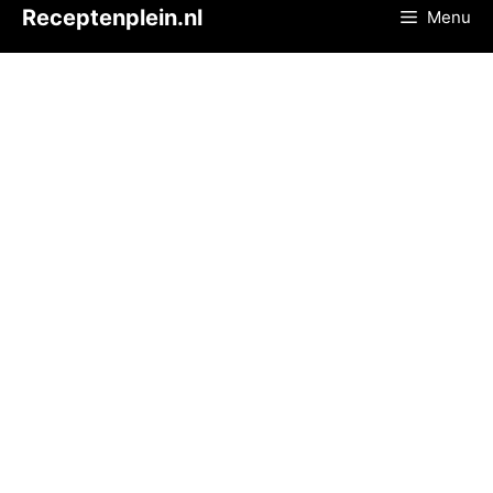
Ga
Receptenplein.nl
Menu
naar
de
inhoud