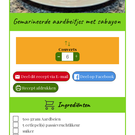
Gemarineerde aardbeitjes met sabayon
Couverts
–
+
Deel dit recept via E-mail
Deel op Facebook
Recept afdrukken
Ingrediënten
▢
500
gram
Aardbeien
▢
5
eetlepel(s)
passievruchtlikeur
▢
suiker