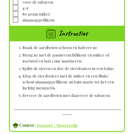
▢
voor de sabayon:
▢
4
ei
▢
80
gram
suiker
▢
sinaasappellikeur
Instructies
Maak de aardbeien schoon en halveer ze.
Meng ze met de passievruchtlikeur en suiker of
zoetstof en laat 2 uur marineren.
Splits de eieren en doe de eierdooiers in een bakje.
Klop de eierdooiers met de suiker en een flinke
scheut sinaasappellikeur au bain marie tot het een
luchtig mengsel is.
Serveer de aardbeien met daarover de sabayon.
------------------------------------------------------------------------------------------
--------
Course;
Dessert - Nagerecht