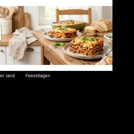
er land
Feestdagen