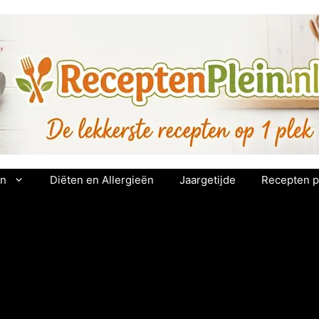
en
Diëten en Allergieën
Jaargetijde
Recepten p