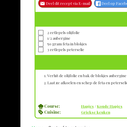
Deel dit recept via E-mail
Deel op Face
▢
2
eetlepels
olijfolie
▢
1/2
aubergine
▢
50
gram
feta in blokjes
▢
3
eetlepels
peterselie
Verhit de olijfolie en bak de blokjes aubergine
Laat ze afkoelen en schep de feta en petersel
Course;
Hapjes
/
Koude Hapjes
Cuisine;
Griekse keuken