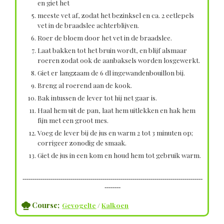
en giet het
meeste vet af, zodat het bezinksel en ca. 2 eetlepels
vet in de braadslee achterblijven.
Roer de bloem door het vet in de braadslee.
Laat bakken tot het bruin wordt, en blijf alsmaar
roeren zodat ook de aanbaksels worden losgewerkt.
Giet er langzaam de 6 dl ingewandenbouillon bij.
Breng al roerend aan de kook.
Bak intussen de lever tot hij net gaar is.
Haal hem uit de pan, laat hem uitlekken en hak hem
fijn met een groot mes.
Voeg de lever bij de jus en warm 2 tot 3 minuten op;
corrigeer zonodig de smaak.
Giet de jus in een kom en houd hem tot gebruik warm.
------------------------------------------------------------------------------------------
--------
Course;
Gevogelte
/
Kalkoen