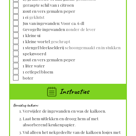
▢
geraspte schil van 1 citroen
▢
zout en vers gemalen peper
▢
1
ei
geklutst
▢
Jus van ingewanden: Voor ca. 6 dl
▢
Gevogelte ingewanden
zonder de lever
▢
1
kleine
ui
▢
1
kleine
wortel
geschrapt
▢
1
stengel bleekselderij
schoongemaakt en in stukken
▢
spekzwoerd
▢
zout en vers gemalen peper
▢
1
liter
water
▢
1
eetlepel
bloem
▢
boter
Instructies
Bereiding kalkoen:
Verwijder de ingewanden en was de kalkoen.
Laat hem uitlekken en droog hem af met
absorberend keukenpapier.
Vul alleen het nekgedeelte van de kalkoen losjes met