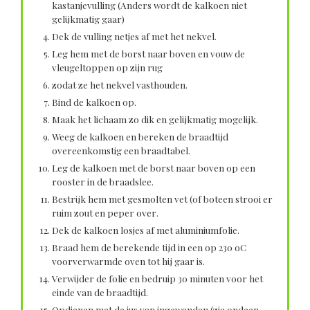
kastanjevulling (Anders wordt de kalkoen niet
gelijkmatig gaar)
Dek de vulling netjes af met het nekvel.
Leg hem met de borst naar boven en vouw de
vleugeltoppen op zijn rug
zodat ze het nekvel vasthouden.
Bind de kalkoen op.
Maak het lichaam zo dik en gelijkmatig mogelijk.
Weeg de kalkoen en bereken de braadtijd
overeenkomstig een braadtabel.
Leg de kalkoen met de borst naar boven op een
rooster in de braadslee.
Bestrijk hem met gesmolten vet (of boteen strooi er
ruim zout en peper over.
Dek de kalkoen losjes af met aluminiumfolie.
Braad hem de berekende tijd in een op 230 oC
voorverwarmde oven tot hij gaar is.
Verwijder de folie en bedruip 30 minuten voor het
einde van de braadtijd.
Opdienen met de jus van ingewanden (zie ondeen