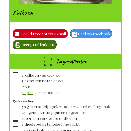
Kalkoen
Deel dit recept via E-mail
Deel op Facebook
Recept afdrukken
Ingrediënten
▢
1
kalkoen
van ca. 5 kg
▢
Gesmolten boter
of vet
▢
Zout
▢
peper
Vers gemalen
Kastanjevulling:
▢
50
gram
ontbijtspek
zonder zwoerd en fijngehakt
▢
250
gram
kastanjepuree
ongezoete
▢
100
gram
vers wit broodkruim
▢
1
theelepel
peterselie
fijngehakt
▢
25
gram
boter of margarine
gesmolten