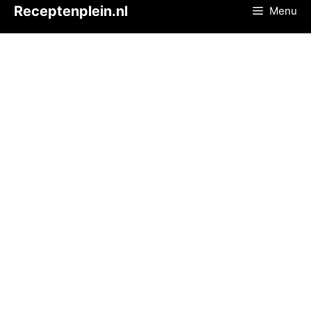
Ga
Receptenplein.nl
Menu
naar
de
inhoud