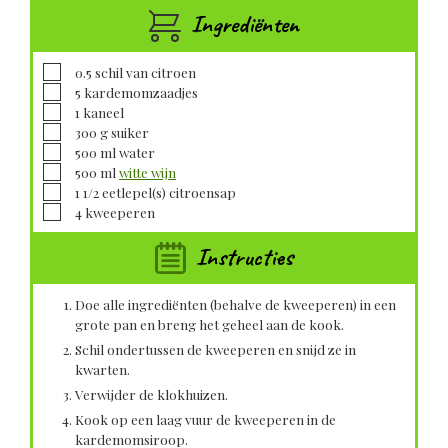
Ingrediënten
▢
0.5
schil van
citroen
▢
5
kardemomzaadjes
▢
1
kaneel
▢
300
g
suiker
▢
500
ml
water
▢
500
ml
witte wijn
▢
1 1/2
eetlepel(s)
citroensap
▢
4
kweeperen
Instructies
Doe alle ingrediënten (behalve de kweeperen) in een
grote pan en breng het geheel aan de kook.
Schil ondertussen de kweeperen en snijd ze in
kwarten.
Verwijder de klokhuizen.
Kook op een laag vuur de kweeperen in de
kardemomsiroop.