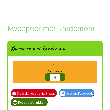
Kweepeer met kardemom
Kweepeer met kardemom
Couverts
–
+
Deel dit recept via E-mail
Deel op Facebook
Recept afdrukken