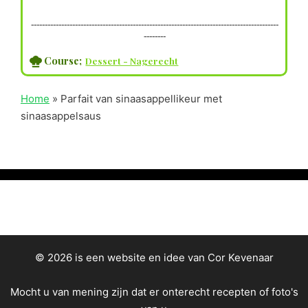
------------------------------------------------------------------------------------------
--------
Course;
Dessert - Nagerecht
Home
»
Parfait van sinaasappellikeur met
sinaasappelsaus
© 2026 is een website en idee van Cor Kevenaar
Mocht u van mening zijn dat er onterecht recepten of foto's