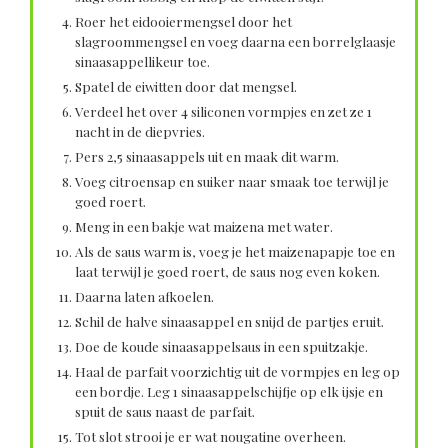
Roer het eidooiermengsel door het
slagroommengsel en voeg daarna een borrelglaasje
sinaasappellikeur toe.
Spatel de eiwitten door dat mengsel.
Verdeel het over 4 siliconen vormpjes en zet ze 1
nacht in de diepvries.
Pers 2,5 sinaasappels uit en maak dit warm.
Voeg citroensap en suiker naar smaak toe terwijl je
goed roert.
Meng in een bakje wat maizena met water.
Als de saus warm is, voeg je het maizenapapje toe en
laat terwijl je goed roert, de saus nog even koken.
Daarna laten afkoelen.
Schil de halve sinaasappel en snijd de partjes eruit.
Doe de koude sinaasappelsaus in een spuitzakje.
Haal de parfait voorzichtig uit de vormpjes en leg op
een bordje. Leg 1 sinaasappelschijfje op elk ijsje en
spuit de saus naast de parfait.
Tot slot strooi je er wat nougatine overheen.