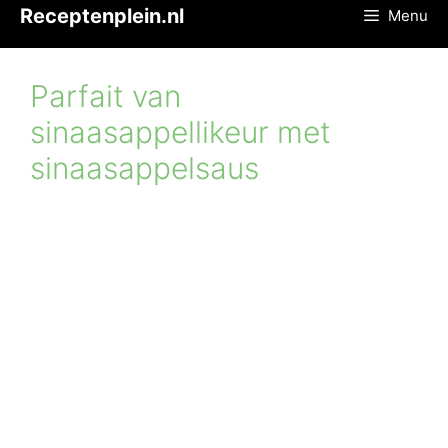
Ga
Receptenplein.nl
Menu
naar
de
inhoud
Parfait van
sinaasappellikeur met
sinaasappelsaus