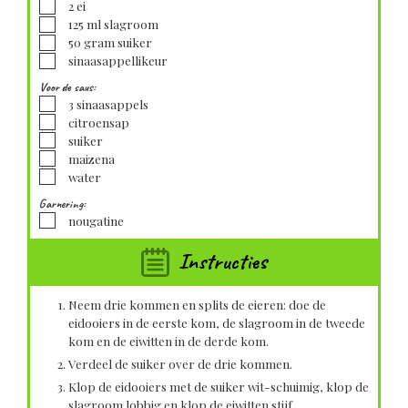
▢
2
ei
▢
125
ml
slagroom
▢
50
gram
suiker
▢
sinaasappellikeur
Voor de saus:
▢
3
sinaasappels
▢
citroensap
▢
suiker
▢
maizena
▢
water
Garnering:
▢
nougatine
Instructies
Neem drie kommen en splits de eieren: doe de
eidooiers in de eerste kom, de slagroom in de tweede
kom en de eiwitten in de derde kom.
Verdeel de suiker over de drie kommen.
Klop de eidooiers met de suiker wit-schuimig, klop de
slagroom lobbig en klop de eiwitten stijf.