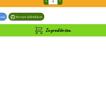
–
+
book
Recept afdrukken
Ingrediënten