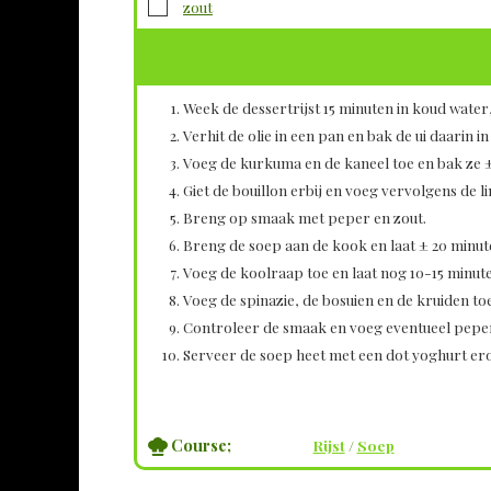
▢
zout
Week de dessertrijst 15 minuten in koud water,
Verhit de olie in een pan en bak de ui daarin in
Voeg de kurkuma en de kaneel toe en bak ze ±
Giet de bouillon erbij en voeg vervolgens de l
Breng op smaak met peper en zout.
Breng de soep aan de kook en laat ± 20 minu
Voeg de koolraap toe en laat nog 10-15 minute
Voeg de spinazie, de bosuien en de kruiden to
Controleer de smaak en voeg eventueel peper
Serveer de soep heet met een dot yoghurt erop
Course;
Rijst
/
Soep