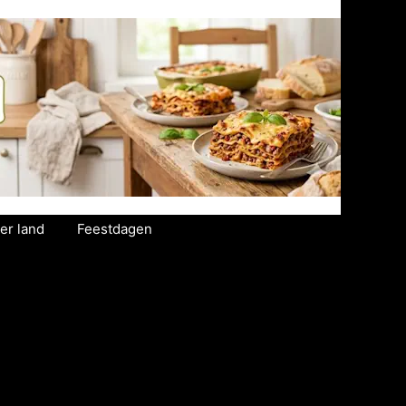
er land
Feestdagen