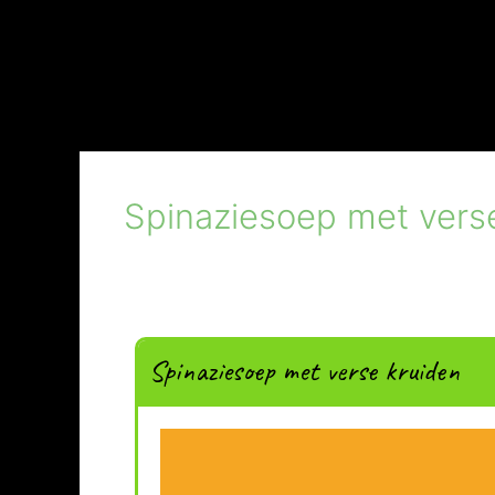
Spinaziesoep met vers
Spinaziesoep met verse kruiden