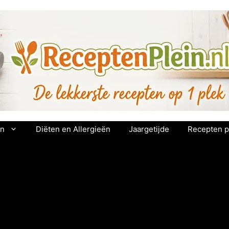
en
Diëten en Allergieën
Jaargetijde
Recepten p