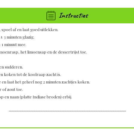
Instructies
 spoel af en laat goed uitlekken.
 ± 3 minuten glazig.
 1 minuut mee.
imoenrasp, het limoensap en de dessertrijst toe.
ten sudderen.
n koken tot de koolraap zacht is.
e en laat het geheel nog 2 minuten zachtjes koken.
 of zout toe.
 en naan (platte Indiase broden) erbij.
--------------------------------------------------------------------------------------------------