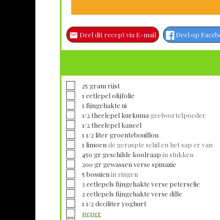
Deel dit recept via E-mail
Deel op Face
▢
25
gram
rijst
▢
1
eetlepel
olijfolie
▢
1
fijngehakte
ui
▢
1/2
theelepel
kurkuma
geelwortelpoeder
▢
1/2
theelepel
kaneel
▢
1 1/2
liter
groentebouillon
▢
1
limoen
de geraspte schil en het sap er van
▢
450
gr geschilde
koolraap
in stukken
▢
200
gr gewassen verse
spinazie
▢
5
bosuien
in ringen
▢
3
eetlepels fijngehakte verse
peterselie
▢
2
eetlepels fijngehakte verse
dille
▢
1 1/2
deciliter
yoghurt
▢
peper