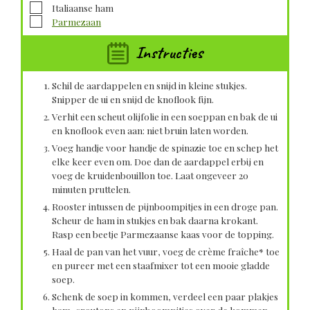
▢
Italiaanse ham
▢
Parmezaan
Instructies
Schil de aardappelen en snijd in kleine stukjes.
Snipper de ui en snijd de knoflook fijn.
Verhit een scheut olijfolie in een soeppan en bak de ui
en knoflook even aan: niet bruin laten worden.
Voeg handje voor handje de spinazie toe en schep het
elke keer even om. Doe dan de aardappel erbij en
voeg de kruidenbouillon toe. Laat ongeveer 20
minuten pruttelen.
Rooster intussen de pijnboompitjes in een droge pan.
Scheur de ham in stukjes en bak daarna krokant.
Rasp een beetje Parmezaanse kaas voor de topping.
Haal de pan van het vuur, voeg de crème fraîche* toe
en pureer met een staafmixer tot een mooie gladde
soep.
Schenk de soep in kommen, verdeel een paar plakjes
ham, croutons en pijnboompitjes over de kommen.