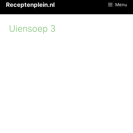
Ga
Receptenplein.nl
Menu
naar
de
inhoud
Uiensoep 3