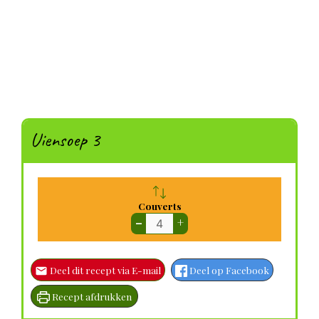
Uiensoep 3
Couverts
–
+
Deel dit recept via E-mail
Deel op Facebook
Recept afdrukken