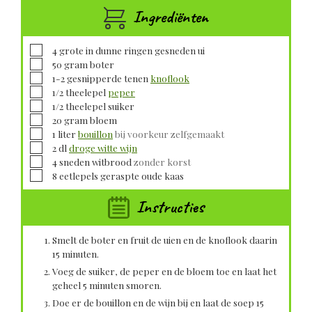
Ingrediënten
▢
4
grote in dunne ringen gesneden
ui
▢
50
gram
boter
▢
1-2
gesnipperde tenen
knoflook
▢
1/2
theelepel
peper
▢
1/2
theelepel
suiker
▢
20
gram
bloem
▢
1
liter
bouillon
bij voorkeur zelfgemaakt
▢
2
dl
droge witte wijn
▢
4
sneden
witbrood
zonder korst
▢
8
eetlepels geraspte
oude kaas
Instructies
Smelt de boter en fruit de uien en de knoflook daarin
15 minuten.
Voeg de suiker, de peper en de bloem toe en laat het
geheel 5 minuten smoren.
Doe er de bouillon en de wijn bij en laat de soep 15