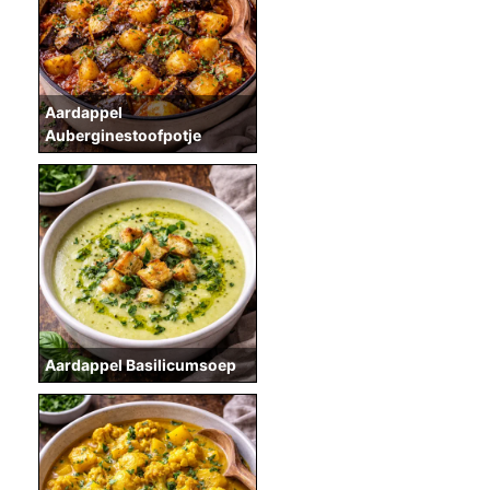
Aardappel
Auberginestoofpotje
Aardappel Basilicumsoep