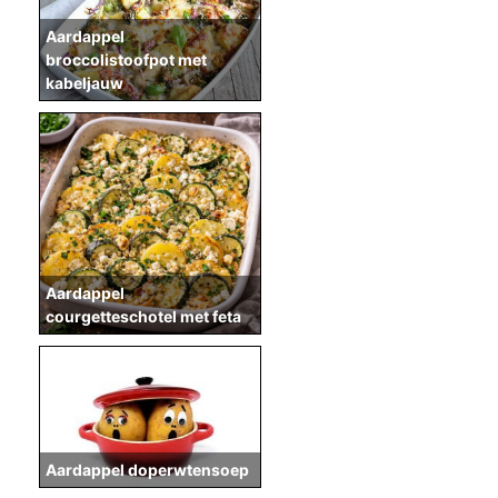
Aardappel
broccolistoofpot met
kabeljauw
Aardappel
courgetteschotel met feta
Aardappel doperwtensoep