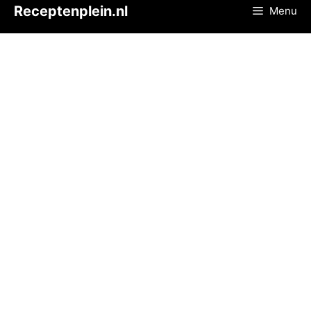
Ga
Receptenplein.nl
Menu
naar
de
inhoud