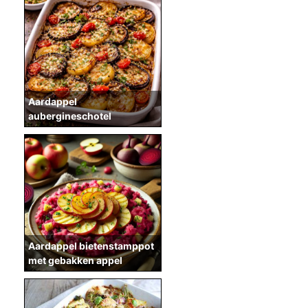
Aardappel
aubergineschotel
Aardappel bietenstamppot
met gebakken appel