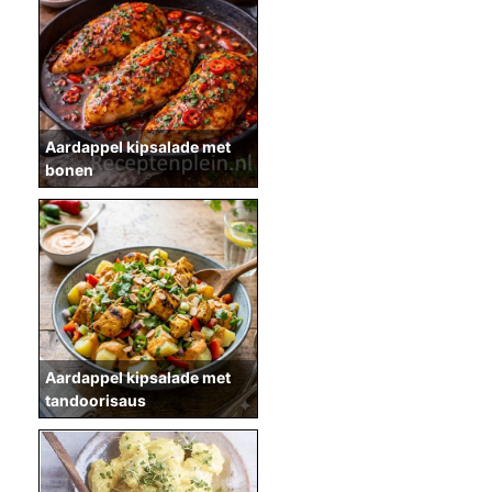
Aardappel kipsalade met
bonen
Aardappel kipsalade met
tandoorisaus