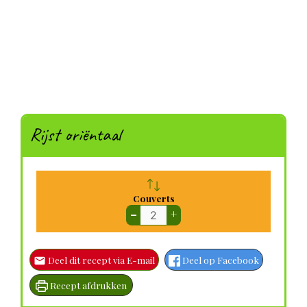
Rijst oriëntaal
Couverts
–
+
Deel dit recept via E-mail
Deel op Facebook
Recept afdrukken