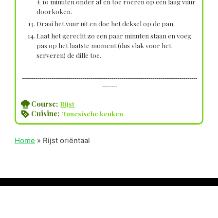
± 10 minuten onder af en toe roeren op een laag vuur
doorkoken.
Draai het vuur uit en doe het deksel op de pan.
Laat het gerecht zo een paar minuten staan en voeg
pas op het laatste moment (dus vlak voor het
serveren) de dille toe.
------------------------------------------------------------------------------------------
--------
Course;
Rijst
Cuisine;
Tunesische keuken
Home
»
Rijst oriëntaal