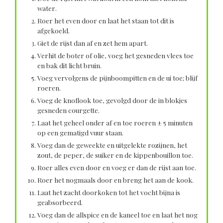
water.
Roer het even door en laat het staan tot dit is
afgekoeld.
Giet de rijst dan af en zet hem apart.
Verhit de boter of olie, voeg het gesneden vlees toe
en bak dit licht bruin.
Voeg vervolgens de pijnboompitten en de ui toe; blijf
roeren.
Voeg de knoflook toe, gevolgd door de in blokjes
gesneden courgette.
Laat het geheel onder af en toe roeren ± 5 minuten
op een gematigd vuur staan.
Voeg dan de geweekte en uitgelekte rozijnen, het
zout, de peper, de suiker en de kippenbouillon toe.
Roer alles even door en voeg er dan de rijst aan toe.
Roer het nogmaals door en breng het aan de kook.
Laat het zacht doorkoken tot het vocht bijna is
geabsorbeerd.
Voeg dan de allspice en de kaneel toe en laat het nog