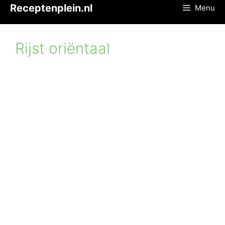
Ga
Receptenplein.nl
Menu
naar
de
inhoud
Rijst oriëntaal