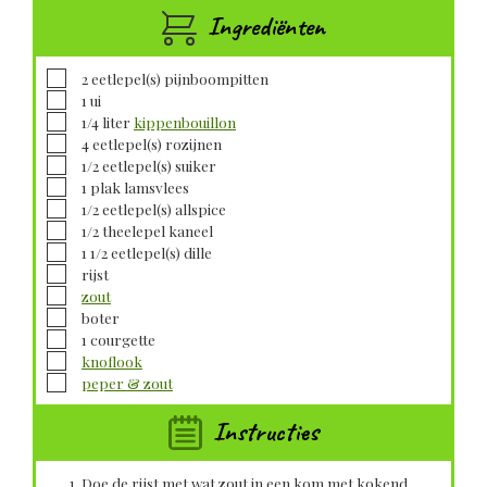
Ingrediënten
▢
2
eetlepel(s)
pijnboompitten
▢
1
ui
▢
1/4
liter
kippenbouillon
▢
4
eetlepel(s)
rozijnen
▢
1/2
eetlepel(s)
suiker
▢
1
plak
lamsvlees
▢
1/2
eetlepel(s)
allspice
▢
1/2
theelepel
kaneel
▢
1 1/2
eetlepel(s)
dille
▢
rijst
▢
zout
▢
boter
▢
1
courgette
▢
knoflook
▢
peper & zout
Instructies
Doe de rijst met wat zout in een kom met kokend