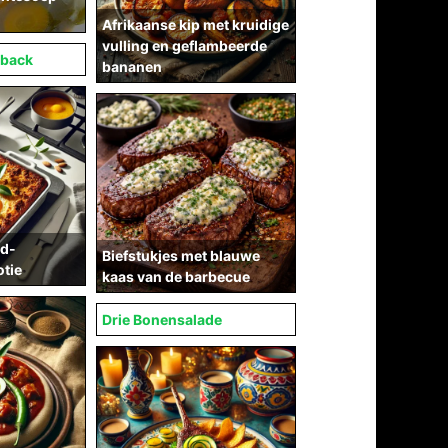
Afrikaanse kip met kruidige
vulling en geflambeerde
eback
bananen
id-
Biefstukjes met blauwe
otie
kaas van de barbecue
Drie Bonensalade