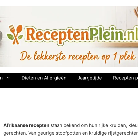
en
Diëten en Allergieën
Jaargetijde
Recepten p
Afrikaanse recepten
staan bekend om hun rijke kruiden, kleur
gerechten. Van geurige stoofpotten en kruidige rijstgerechten