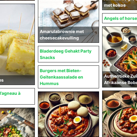
met kokos
Angels of hors
Amarulabrownie met
cheesecakevulling
Bladerdeeg Gehakt Party
Snacks
Burgers met Bieten-
Authentieke Zu
Geitenkaassalade en
es
Afrikaanse Bob
Hummus
d’agneau à