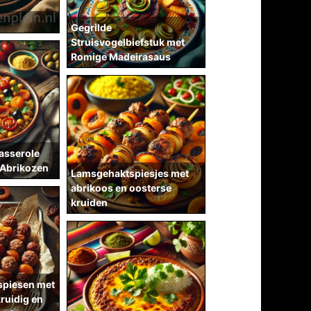
Gegrilde
Struisvogelbiefstuk met
Romige Madeirasaus
asserole
 Abrikozen
Lamsgehaktspiesjes met
abrikoos en oosterse
kruiden
spiesen met
 kruidig en