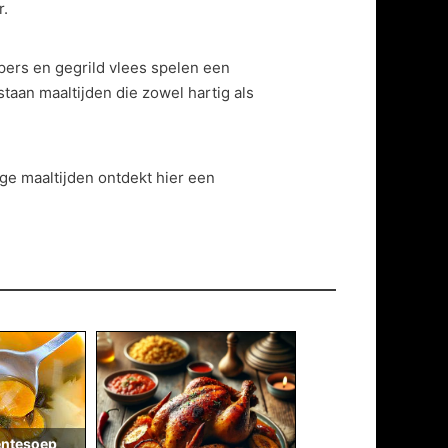
r.
epers en gegrild vlees spelen een
staan maaltijden die zowel hartig als
e maaltijden ontdekt hier een
entesoep