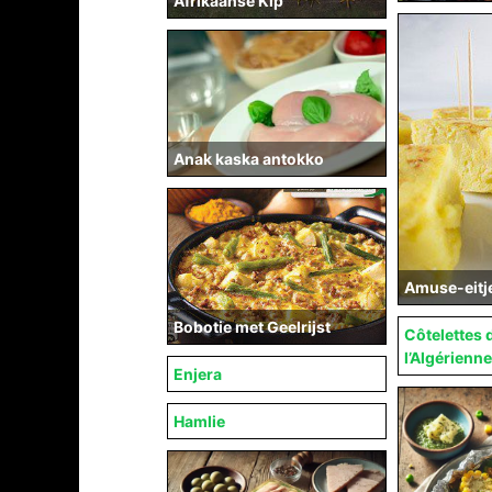
Afrikaanse Kip
Anak kaska antokko
Amuse-eitj
Bobotie met Geelrijst
Côtelettes 
l’Algérienne
Enjera
Hamlie