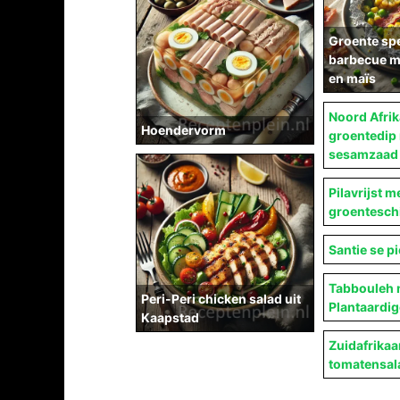
Groente sp
barbecue m
en maïs
Noord Afri
Hoendervorm
groentedip
sesamzaad
Pilavrijst 
groentesch
Santie se p
Tabbouleh 
Peri-Peri chicken salad uit
Plantaardig
Kaapstad
Zuidafrika
tomatensal