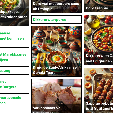
Doro wat met berbere saus
Doro tsebhie
uit Ethiopië
ekpakketjes
et kruidenboter
Kikkererwtenpuree
kaanse
 met komijn en
met Marokkaanse
Kikkererwten C
ijven
met Bulghur en
Kruidige Zuid-Afrikaanse
iesung
Gehakt Taart
met
e Burgers
anse avocado
ade
Sappige boboti
Varkenshaas Vol
tutti frutti zoet