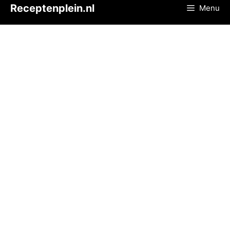
Ga
Receptenplein.nl
Menu
naar
de
inhoud