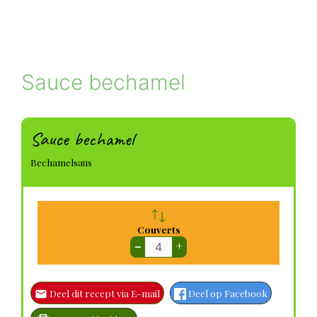
Sauce bechamel
Sauce bechamel
Bechamelsaus
Couverts
–
+
Deel dit recept via E-mail
Deel op Facebook