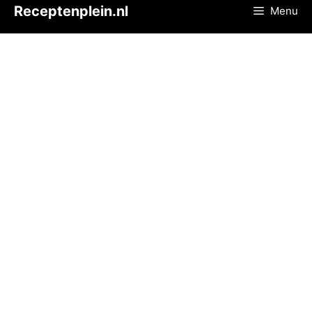
Ga
Receptenplein.nl
Menu
naar
de
inhoud