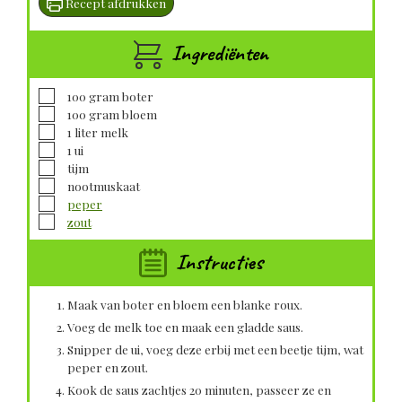
Recept afdrukken
Ingrediënten
▢
100
gram
boter
▢
100
gram
bloem
▢
1
liter
melk
▢
1
ui
▢
tijm
▢
nootmuskaat
▢
peper
▢
zout
Instructies
Maak van boter en bloem een blanke roux.
Voeg de melk toe en maak een gladde saus.
Snipper de ui, voeg deze erbij met een beetje tijm, wat
peper en zout.
Kook de saus zachtjes 20 minuten, passeer ze en