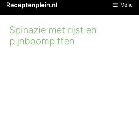
Ga
Receptenplein.nl
Menu
naar
de
inhoud
Spinazie met rijst en
pijnboompitten