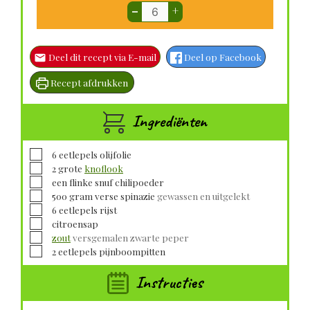
–
+
Deel dit recept via E-mail
Deel op Facebook
Recept afdrukken
Ingrediënten
▢
6
eetlepels
olijfolie
▢
2
grote
knoflook
▢
een flinke snuf chilipoeder
▢
500
gram
verse spinazie
gewassen en uitgelekt
▢
6
eetlepels
rijst
▢
citroensap
▢
zout
versgemalen zwarte peper
▢
2
eetlepels
pijnboompitten
Instructies