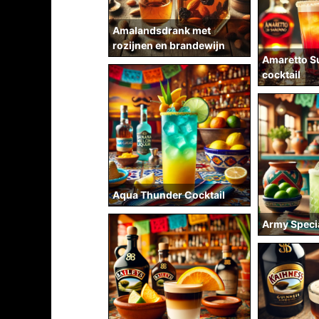
Amalandsdrank met
rozijnen en brandewijn
Amaretto S
cocktail
Aqua Thunder Cocktail
Army Specia