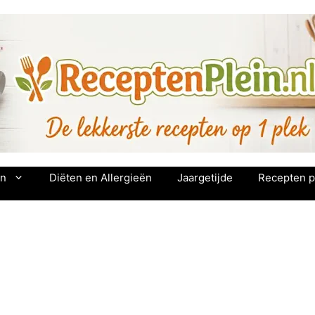
en
Diëten en Allergieën
Jaargetijde
Recepten p