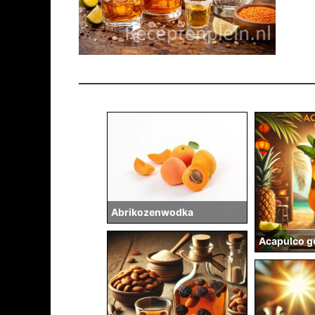
Abrikozenwodka
Acapulco g