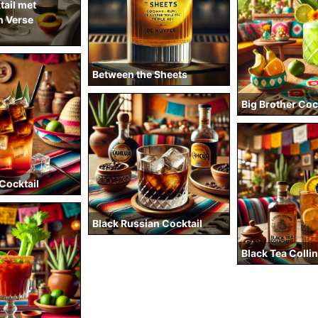
tail met
n Verse
Between the Sheets
Big Brother Coc
 Cocktail
Black Russian Cocktail
Black Tea Colli