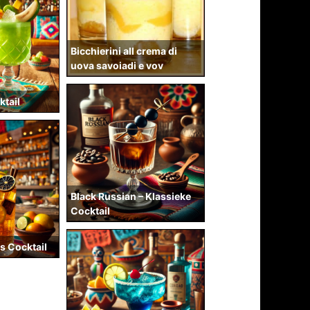
Bicchierini all crema di
uova savoiadi e vov
ktail
Black Russian – Klassieke
Cocktail
ns Cocktail