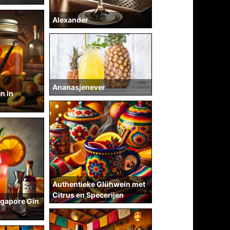
Alexander
Ananasjenever
n in
Authentieke Glühwein met
Citrus en Specerijen
ngapore Gin