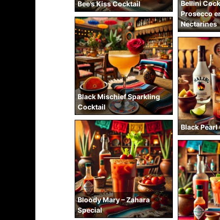
Bellini Cock
Bee’s Kiss Cocktail
Prosecco e
Nectarines
Black Mischief Sparkling
Cocktail
Black Pearl
Bloody Mary – Zahara
Special