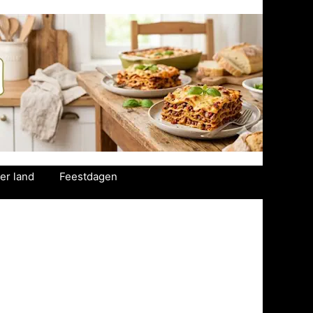
er land
Feestdagen