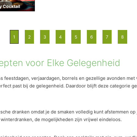
y Cocktail
1
2
3
4
5
6
7
8
epten voor Elke Gelegenheid
ns feestdagen, verjaardagen, borrels en gezellige avonden met v
fect past bij de gelegenheid. Daardoor blijft deze categorie ge
sche dranken omdat je de smaken volledig kunt afstemmen op jou
winterdranken, de mogelijkheden zijn vrijwel eindeloos.