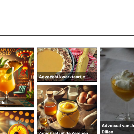
Advocaat kwarktaartje
old
Advocaat van 
Dillen
Advokaat uit de Kempen