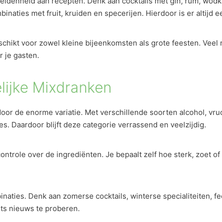
eidenheid aan recepten. Denk aan cocktails met gin, rum, wodka
aties met fruit, kruiden en specerijen. Hierdoor is er altijd e
chikt voor zowel kleine bijeenkomsten als grote feesten. Veel 
r je gasten.
elijke Mixdranken
door de enorme variatie. Met verschillende soorten alcohol, vr
. Daardoor blijft deze categorie verrassend en veelzijdig.
ontrole over de ingrediënten. Je bepaalt zelf hoe sterk, zoet o
aties. Denk aan zomerse cocktails, winterse specialiteiten, fee
 iets nieuws te proberen.