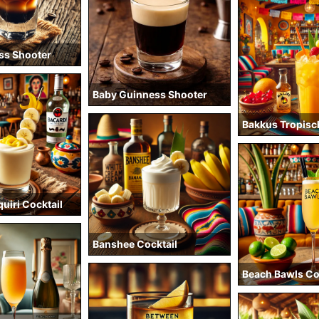
ss Shooter
Baby Guinness Shooter
Bakkus Tropisc
uiri Cocktail
Banshee Cocktail
Beach Bawls Co