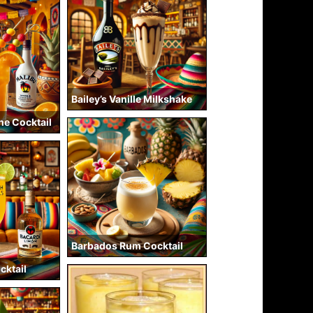
Bailey’s Vanille Milkshake
he Cocktail
Barbados Rum Cocktail
cktail