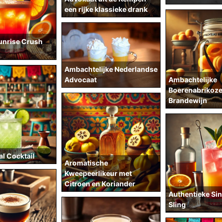
een rijke klassieke drank
unrise Crush
Ambachtelijke Nederlandse
Ambachtelijke
Advocaat
Boerenabrikoze
Brandewijn
l Cocktail
Aromatische
Kweepeerlikeur met
Citroen en Koriander
Authentieke Si
Sling