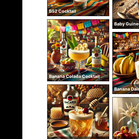
B52 Cocktail
Baby Guine
Banana Colada Cocktail
Banana Daiq