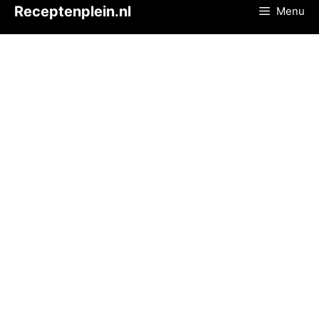
Ga
Receptenplein.nl
Menu
naar
de
inhoud