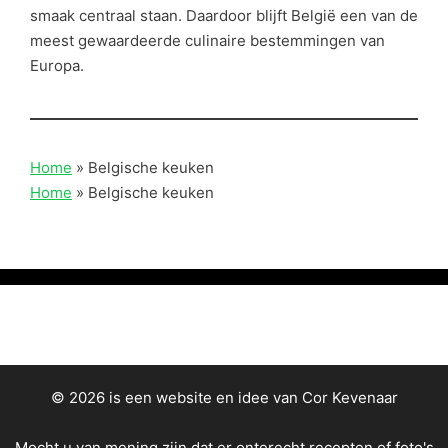
smaak centraal staan. Daardoor blijft België een van de
meest gewaardeerde culinaire bestemmingen van
Europa.
Home
»
Belgische keuken
Home
»
Belgische keuken
© 2026 is een website en idee van Cor Kevenaar
Mocht u van mening zijn dat er onterecht recepten of foto's