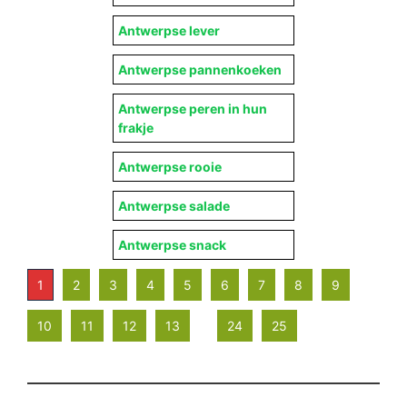
Antwerpse lever
Antwerpse pannenkoeken
Antwerpse peren in hun
frakje
Antwerpse rooie
Antwerpse salade
Antwerpse snack
1
2
3
4
5
6
7
8
9
10
11
12
13
24
25