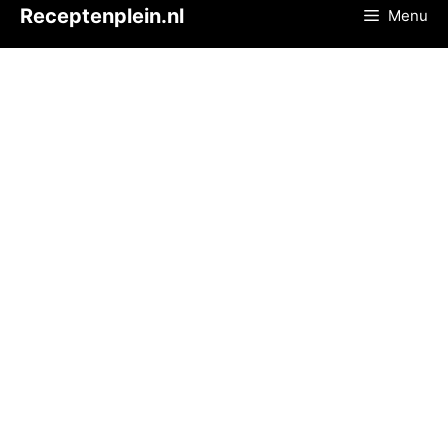
Ga
Receptenplein.nl
Menu
naar
de
inhoud