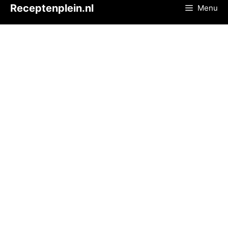
Ga
Receptenplein.nl
Menu
naar
de
inhoud