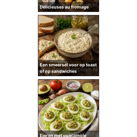
Délicieuses au fromage
Een smeersel voor op toast
of op sandwiches
Eieren met guacamole