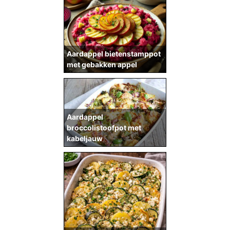
Aardappel bietenstamppot
met gebakken appel
Aardappel
broccolistoofpot met
kabeljauw