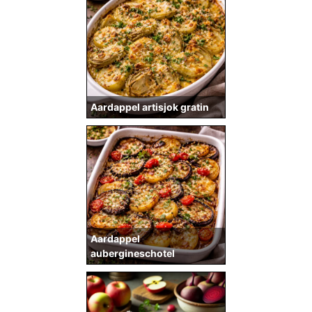
Aardappel artisjok gratin
Aardappel
aubergineschotel