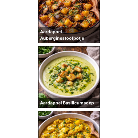
Aardappel
Auberginestoofpotje
Aardappel Basilicumsoep