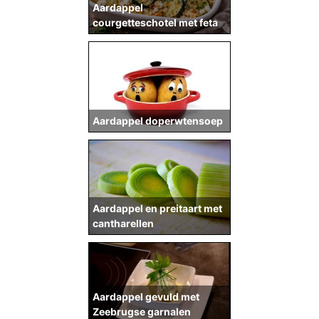
Aardappel
courgetteschotel met feta
Aardappel doperwtensoep
Aardappel en preitaart met
cantharellen
Aardappel gevuld met
Zeebrugse garnalen