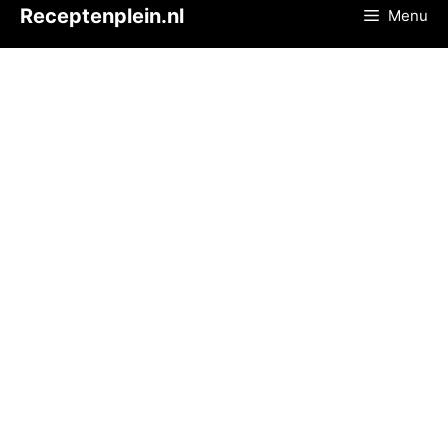
Ga
Receptenplein.nl
Menu
naar
de
inhoud