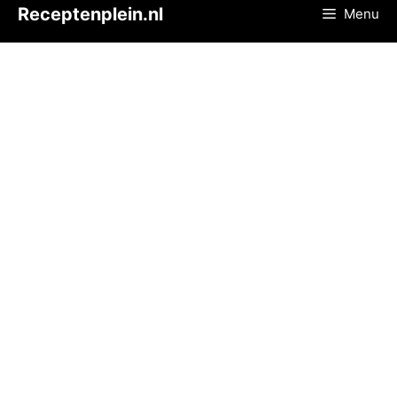
Ga
Receptenplein.nl
Menu
naar
de
inhoud