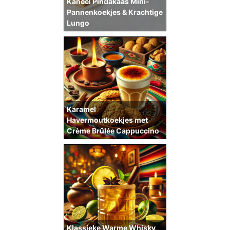
Kaneel Pindakaas Mini-
Pannenkoekjes & Krachtige
Lungo
Karamel
Havermoutkoekjes met
Crème Brûlée Cappuccino
Klassieke Warme Whisky