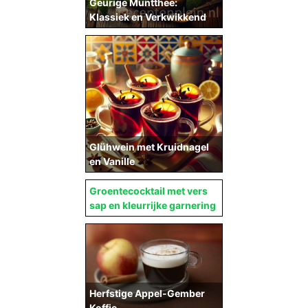
Geurige Muntthee:
Klassiek en Verkwikkend
Glühwein met Kruidnagel
en Vanille
Groentecocktail met vers
sap en kleurrijke garnering
Herfstige Appel-Gember
Koffie