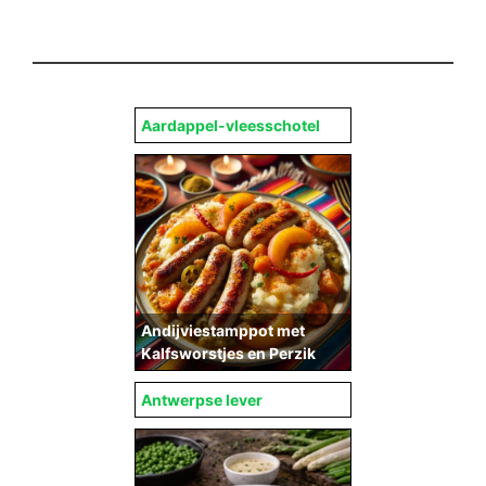
Aardappel-vleesschotel
Andijviestamppot met
Kalfsworstjes en Perzik
Antwerpse lever