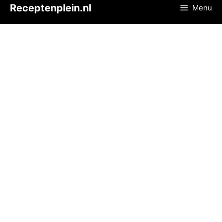
Ga
Receptenplein.nl
Menu
naar
de
inhoud