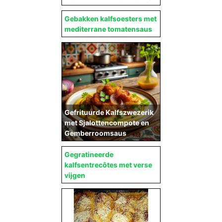
Gebakken kalfsoesters met
mediterrane tomatensaus
Gefrituurde Kalfszwezerik
met Sjalottencompote en
Gemberroomsaus
Gegratineerde
kalfsentrecôtes met verse
vijgen